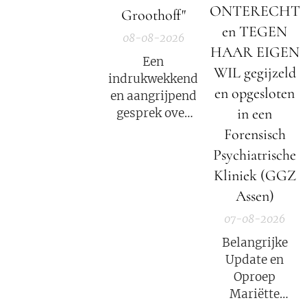
De Nieuwe Media
ONTERECHT
Groothoff"
en reizigers die
en TEGEN
geïnteresseerd
08-08-2026
HAAR EIGEN
zijn in alternatief
Een
nieuws, dossiers,
WIL gegijzeld
indrukwekkend
bewustwording,
en opgesloten
en aangrijpend
spiritualiteit en
in een
gesprek over
onafhankelijke
het verhaal van
Forensisch
berichtgeving.
Mariëtte
Psychiatrische
Groothoff.
Kliniek (GGZ
Assen)
07-08-2026
Belangrijke
Update en
Oproep
Mariëtte