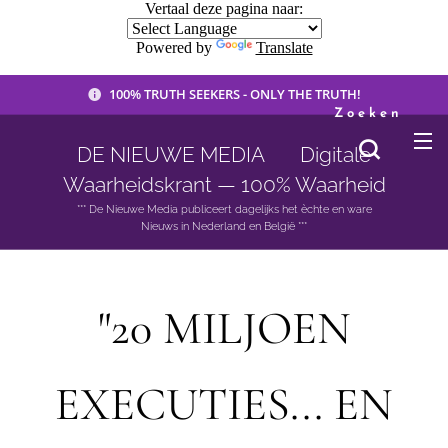
Vertaal deze pagina naar:
Powered by
Translate
100% TRUTH SEEKERS - ONLY THE TRUTH!
Zoeken
DE NIEUWE MEDIA 🟣 Digitale
Waarheidskrant — 100% Waarheid
*** De Nieuwe Media publiceert dagelijks het èchte en ware
Nieuws in Nederland en België ***
"20 MILJOEN
EXECUTIES... EN