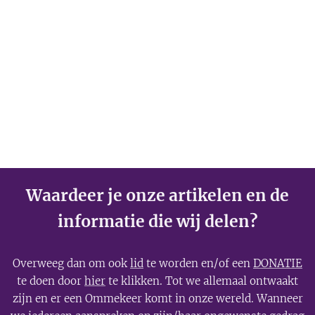
Groothoff van
7 augustus
2026
Waardeer je onze artikelen en de
informatie die wij delen?
Overweeg dan om ook
lid
te worden en/of een
DONATIE
te doen door
hier
te klikken. Tot we allemaal ontwaakt
zijn en er een Ommekeer komt in onze wereld. Wanneer