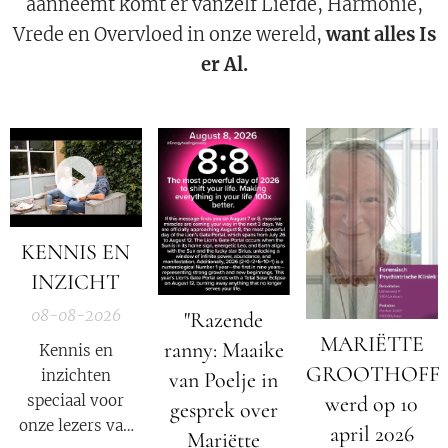
aanneemt komt er vanzelf Liefde, Harmonie,
Vrede en Overvloed in onze wereld,
want alles Is
er Al.
KENNIS EN
INZICHT
08-08-2026
"Razende
MARIËTTE
ranny: Maaike
Kennis en
GROOTHOFF
inzichten
van Poelje in
speciaal voor
werd op 10
gesprek over
onze lezers van
april 2026
Mariëtte