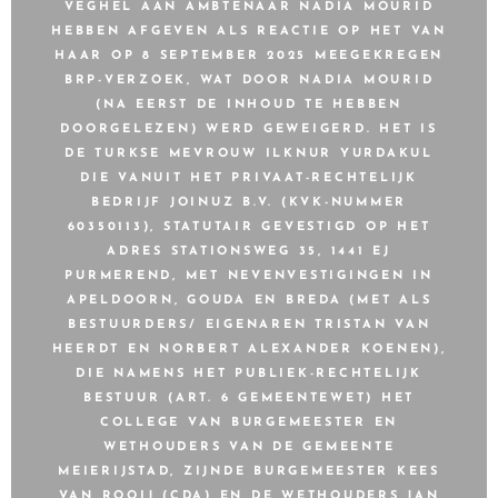
VEGHEL AAN AMBTENAAR NADIA MOURID
HEBBEN AFGEVEN ALS REACTIE OP HET VAN
HAAR OP 8 SEPTEMBER 2025 MEEGEKREGEN
BRP-VERZOEK, WAT DOOR NADIA MOURID
(NA EERST DE INHOUD TE HEBBEN
DOORGELEZEN) WERD GEWEIGERD. HET IS
DE TURKSE MEVROUW ILKNUR YURDAKUL
DIE VANUIT HET PRIVAAT-RECHTELIJK
BEDRIJF JOINUZ B.V. (KVK-NUMMER
60350113), STATUTAIR GEVESTIGD OP HET
ADRES STATIONSWEG 35, 1441 EJ
PURMEREND, MET NEVENVESTIGINGEN IN
APELDOORN, GOUDA EN BREDA (MET ALS
BESTUURDERS/ EIGENAREN TRISTAN VAN
HEERDT EN NORBERT ALEXANDER KOENEN),
DIE NAMENS HET PUBLIEK-RECHTELIJK
BESTUUR (ART. 6 GEMEENTEWET) HET
COLLEGE VAN BURGEMEESTER EN
WETHOUDERS VAN DE GEMEENTE
MEIERIJSTAD, ZIJNDE BURGEMEESTER KEES
VAN ROOIJ (CDA) EN DE WETHOUDERS JAN