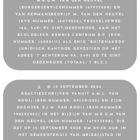
M.R.G.W. VAN DEN HEUVEL
(BURGERSERVICENUMMER 147973508) EN
VAN EENMANSBEDRIJF M. VAN DEN HEUVEL
(KVK-NUMMER: 16079236)¸VRESSELSEWEG
16A, 5491 PC SINT-OEDENRODE, AAN HET
ECOLOGISCH KENNIS CENTRUM B.V. (KVK-
NUMMER: 16090111) ALS ENIG “BUITENAARDS”
JURIDISCH KANTOOR GEVESTIGD OP HET
ADRES ’T ACHTEROM 9A, 5491 XD TE SINT-
OEDENRODE (TOTAAL: 7 BLZ.)
© 15 SEPTEMBER 2025:
REACTIESCHRIJVEN VANUIT A.M.L. VAN
ROOIJ (BSN-NUMMER: 093391225) EN ZIJN
DOCHTER E.J.M. VAN ROOIJ (BSN-NUMMER:
198595955) IN HET BIJZIJN VAN M.R.G.M VAN
DEN HEUVEL (BSN-NUMMER: 147973508), DIE
DAT OP 15 SEPTEMBER 2025 OM 09:30 UUR IN
HET GEMEENTEHUIS VAN MEIERIJSTAD IN