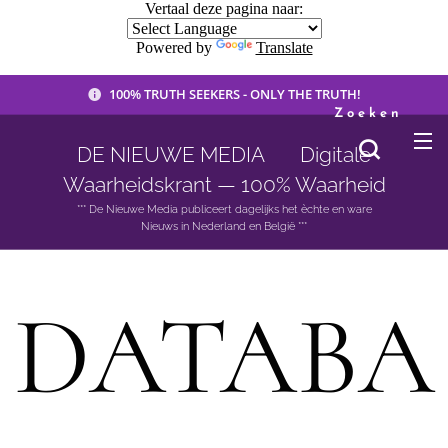
Vertaal deze pagina naar:
Powered by
Translate
100% TRUTH SEEKERS - ONLY THE TRUTH!
Zoeken
DE NIEUWE MEDIA 🟣 Digitale
Waarheidskrant — 100% Waarheid
*** De Nieuwe Media publiceert dagelijks het èchte en ware
Nieuws in Nederland en België ***
DATABA