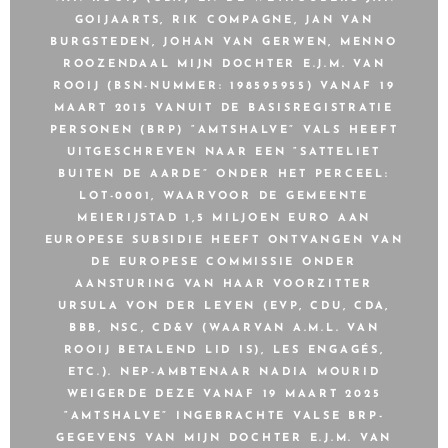
GOIJAARTS, RIK COMPAGNE, JAN VAN
BURGSTEDEN, JOHAN VAN GERWEN, MENNO
ROOZENDAAL MIJN DOCHTER E.J.M. VAN
ROOIJ (BSN-NUMMER: 198595955) VANAF 19
MAART 2015 VANUIT DE BASISREGISTRATIE
PERSONEN (BRP) “AMTSHALVE” VALS HEEFT
UITGESCHREVEN NAAR EEN “SATTELIET
BUITEN DE AARDE” ONDER HET PERCEEL:
LOT-0001, WAARVOOR DE GEMEENTE
MEIERIJSTAD 1,5 MILJOEN EURO AAN
EUROPESE SUBSIDIE HEEFT ONTVANGEN VAN
DE EUROPESE COMMISSIE ONDER
AANSTURING VAN HAAR VOORZITTER
URSULA VON DER LEYEN (EVP, CDU, CDA,
BBB, NSC, CD&V (WAARVAN A.M.L. VAN
ROOIJ BETALEND LID IS), LES ENGAGÉS,
ETC.). NEP-AMBTENAAR NADIA MOURID
WEIGERDE DEZE VANAF 19 MAART 2025
“AMTSHALVE” INGEBRACHTE VALSE BRP-
GEGEVENS VAN MIJN DOCHTER E.J.M. VAN