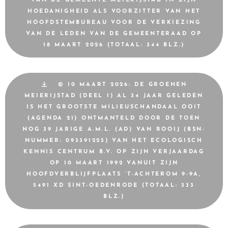
VAN DE GEMEENTE MEIERIJSTAD IN ZIJN
HOEDANIGHEID ALS VOORZITTER VAN HET
HOOFDSTEMBUREAU VOOR DE VERKIEZING
VAN DE LEDEN VAN DE GEMEENTERAAD OP
18 MAART 2026 (TOTAAL: 344 BLZ.)
© 10 MAART 2026: DE GROENEN
MEIERIJSTAD (DEEL 1) AL 34 JAAR GELEDEN
IS HET GROOTSTE MILIEUSCHANDAAL OOIT
(AGENDA 21) ONTMANTELD DOOR DE TOEN
NOG 39 JARIGE A.M.L. (AD) VAN ROOIJ (BSN-
NUMMER: 093391225) VAN HET ECOLOGISCH
KENNIS CENTRUM B.V. OP ZIJN VERJAARDAG
OP 10 MAART 1992 VANUIT ZIJN
HOOFDVERBLIJFPLAATS ’T-ACHTEROM 9-9A,
5491 XD SINT-OEDENRODE (TOTAAL: 333
BLZ.)