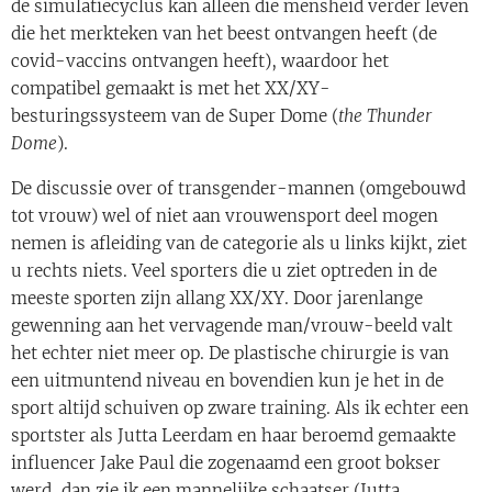
de simulatiecyclus kan alleen die mensheid verder leven
die het merkteken van het beest ontvangen heeft (de
covid-vaccins ontvangen heeft), waardoor het
compatibel gemaakt is met het XX/XY-
besturingssysteem van de Super Dome (
the Thunder
Dome
).
De discussie over of transgender-mannen (omgebouwd
tot vrouw) wel of niet aan vrouwensport deel mogen
nemen is afleiding van de categorie als u links kijkt, ziet
u rechts niets. Veel sporters die u ziet optreden in de
meeste sporten zijn allang XX/XY. Door jarenlange
gewenning aan het vervagende man/vrouw-beeld valt
het echter niet meer op. De plastische chirurgie is van
een uitmuntend niveau en bovendien kun je het in de
sport altijd schuiven op zware training. Als ik echter een
sportster als Jutta Leerdam en haar beroemd gemaakte
influencer Jake Paul die zogenaamd een groot bokser
werd, dan zie ik een mannelijke schaatser (Jutta