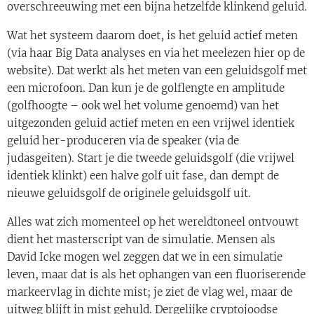
overschreeuwing met een bijna hetzelfde klinkend geluid.
Wat het systeem daarom doet, is het geluid actief meten
(via haar Big Data analyses en via het meelezen hier op de
website). Dat werkt als het meten van een geluidsgolf met
een microfoon. Dan kun je de golflengte en amplitude
(golfhoogte – ook wel het volume genoemd) van het
uitgezonden geluid actief meten en een vrijwel identiek
geluid her-produceren via de speaker (via de
judasgeiten). Start je die tweede geluidsgolf (die vrijwel
identiek klinkt) een halve golf uit fase, dan dempt de
nieuwe geluidsgolf de originele geluidsgolf uit.
Alles wat zich momenteel op het wereldtoneel ontvouwt
dient het masterscript van de simulatie. Mensen als
David Icke mogen wel zeggen dat we in een simulatie
leven, maar dat is als het ophangen van een fluoriserende
markeervlag in dichte mist; je ziet de vlag wel, maar de
uitweg blijft in mist gehuld. Dergelijke cryptojoodse