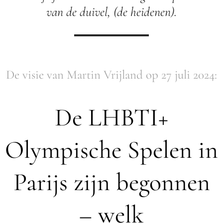
van de duivel, (de heidenen).
De visie van Martin Vrijland op 27 juli 2024:
De LHBTI+
Olympische Spelen in
Parijs zijn begonnen
– welk