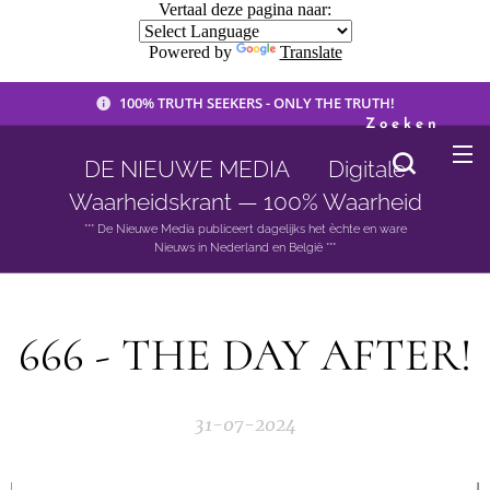
Vertaal deze pagina naar:
Powered by
Translate
100% TRUTH SEEKERS - ONLY THE TRUTH!
Zoeken
DE NIEUWE MEDIA 🟣 Digitale
Waarheidskrant — 100% Waarheid
*** De Nieuwe Media publiceert dagelijks het èchte en ware
Nieuws in Nederland en België ***
666 - THE DAY AFTER!
31-07-2024