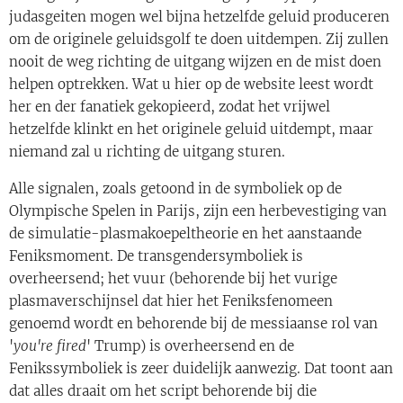
judasgeiten mogen wel bijna hetzelfde geluid produceren
om de originele geluidsgolf te doen uitdempen. Zij zullen
nooit de weg richting de uitgang wijzen en de mist doen
helpen optrekken. Wat u hier op de website leest wordt
her en der fanatiek gekopieerd, zodat het vrijwel
hetzelfde klinkt en het originele geluid uitdempt, maar
niemand zal u richting de uitgang sturen.
Alle signalen, zoals getoond in de symboliek op de
Olympische Spelen in Parijs, zijn een herbevestiging van
de simulatie-plasmakoepeltheorie en het aanstaande
Feniksmoment. De transgendersymboliek is
overheersend; het vuur (behorende bij het vurige
plasmaverschijnsel dat hier het Feniksfenomeen
genoemd wordt en behorende bij de messiaanse rol van
'
you're fired
' Trump) is overheersend en de
Fenikssymboliek is zeer duidelijk aanwezig. Dat toont aan
dat alles draait om het script behorende bij die