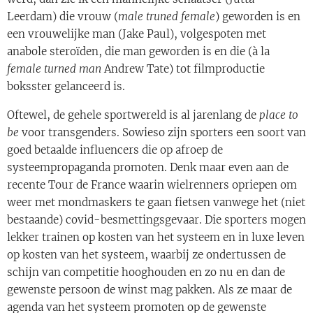
Leerdam) die vrouw (
male truned female
) geworden is en
een vrouwelijke man (Jake Paul), volgespoten met
anabole steroïden, die man geworden is en die (à la
female turned man
Andrew Tate) tot filmproductie
boksster gelanceerd is.
Oftewel, de gehele sportwereld is al jarenlang de
place to
be
voor transgenders. Sowieso zijn sporters een soort van
goed betaalde influencers die op afroep de
systeempropaganda promoten. Denk maar even aan de
recente Tour de France waarin wielrenners opriepen om
weer met mondmaskers te gaan fietsen vanwege het (niet
bestaande) covid-besmettingsgevaar. Die sporters mogen
lekker trainen op kosten van het systeem en in luxe leven
op kosten van het systeem, waarbij ze ondertussen de
schijn van competitie hooghouden en zo nu en dan de
gewenste persoon de winst mag pakken. Als ze maar de
agenda van het systeem promoten op de gewenste