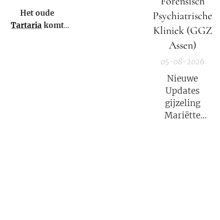
Forensisch
niet eens weten.
Het oude
Psychiatrische
Tartaria
komt
Kliniek (GGZ
weer tot leven!
Assen)
05-08-2026
Nieuwe
Updates
gijzeling
Mariëtte
Groothoff.