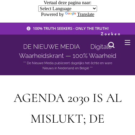
Vertaal deze pagina naar:
Powered by
Translate
100% TRUTH SEEKERS - ONLY THE TRUTH!
Zoeken
DE NIEUWE MEDIA 🟣 Digitale
Waarheidskrant — 100% Waarheid
*** De Nieuwe Media publiceert dagelijks het èchte en ware
Nieuws in Nederland en België ***
AGENDA 2030 IS AL
MISLUKT; DE