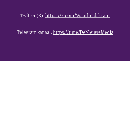
Twitter (X):
https://x.com/Waarheidskrant
Telegram kanaal:
https://t.me/DeNieuweMedia
- Advertentie -