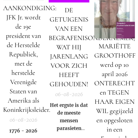
AANKONDIGING:
DE
JFK Jr. wordt
GETUIGENIS
de 19e
VAN EEN
president van
BEGRAFENISONDERNEMER;
de Herstelde
MARIËTTE
WAT HIJ
Republiek,
GROOTHOFF
JARENLANG
met de
werd op 10
VOOR ZICH
herstelde
april 2026
HEEFT
Verenigde
ONTERECHT
GEHOUDEN!
Staten van
en TEGEN
06-08-2026
Amerika als
HAAR EIGEN
Het ergste is dat
Koninkrijksleider.
WIL gegijzeld
de meeste
en opgesloten
06-08-2026
mensen
parasieten
in een
1776 - 2026
hebben – en het