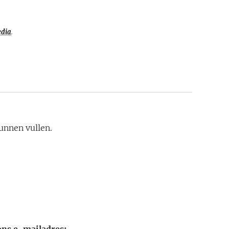
edia
.
unnen vullen.