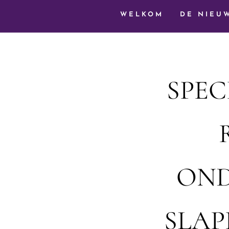
WELKOM
DE NIEU
SPEC
OND
SLAP