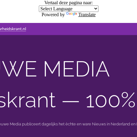
Vertaal deze pagina naar:
Powered by
Translate
rheidskrant.nl
WE MEDIA 🟣 
skrant — 100%
ieuwe Media publiceert dagelijks het èchte en ware Nieuws in Nederland en B