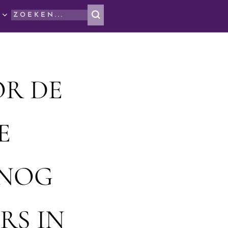
OR DE
E
 NOG
RS IN