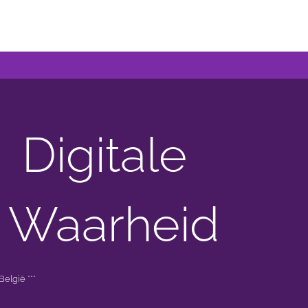
Digitale
 Waarheid
elgië ***