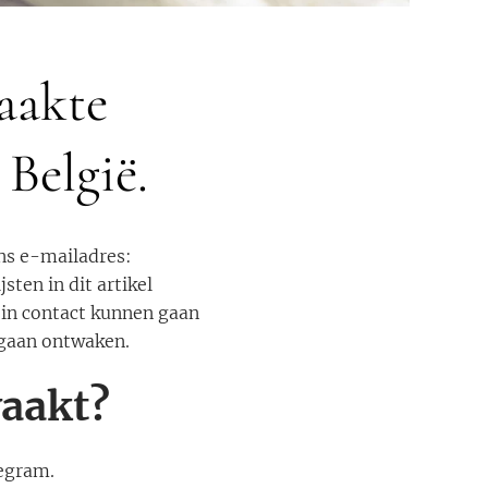
aakte
België.
ns e-mailadres:
sten in dit artikel
 in contact kunnen gaan
 gaan ontwaken.
waakt?
legram.