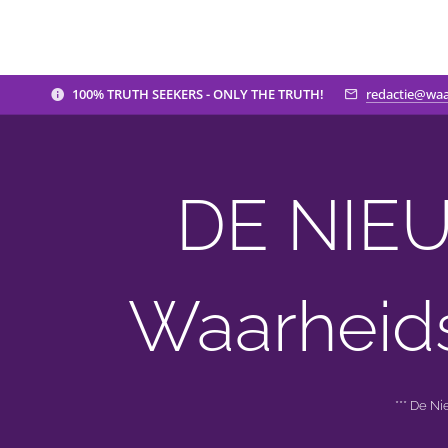
100% TRUTH SEEKERS - ONLY THE TRUTH!
redactie@waa
DE NIEU
Waarheid
*** De N