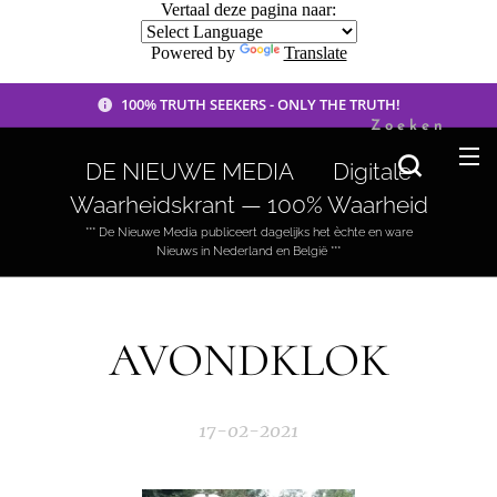
Vertaal deze pagina naar:
Powered by
Translate
100% TRUTH SEEKERS - ONLY THE TRUTH!
Zoeken
DE NIEUWE MEDIA 🟣 Digitale
Waarheidskrant — 100% Waarheid
*** De Nieuwe Media publiceert dagelijks het èchte en ware
Nieuws in Nederland en België ***
AVONDKLOK
17-02-2021