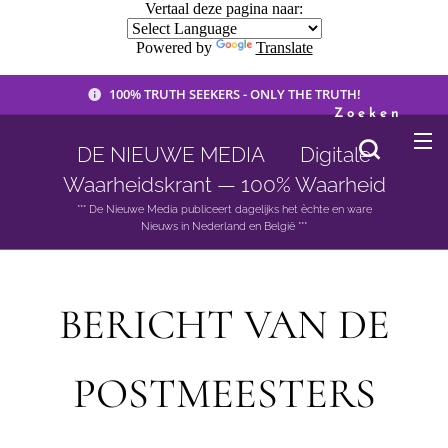
Vertaal deze pagina naar:
Powered by
Translate
100% TRUTH SEEKERS - ONLY THE TRUTH!
Zoeken
DE NIEUWE MEDIA 🟣 Digitale
Waarheidskrant — 100% Waarheid
*** De Nieuwe Media publiceert dagelijks het èchte en ware
Nieuws in Nederland en België ***
BERICHT VAN DE
POSTMEESTERS