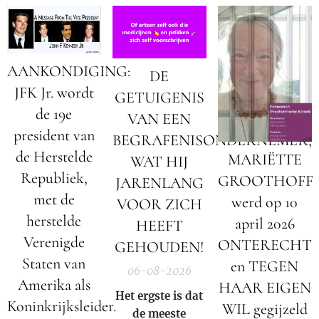
AANKONDIGING:
DE
JFK Jr. wordt
GETUIGENIS
de 19e
VAN EEN
president van
BEGRAFENISONDERNEMER;
de Herstelde
MARIËTTE
WAT HIJ
Republiek,
GROOTHOFF
JARENLANG
met de
werd op 10
VOOR ZICH
herstelde
april 2026
HEEFT
Verenigde
ONTERECHT
GEHOUDEN!
Staten van
en TEGEN
06-08-2026
Amerika als
HAAR EIGEN
Het ergste is dat
Koninkrijksleider.
WIL gegijzeld
de meeste