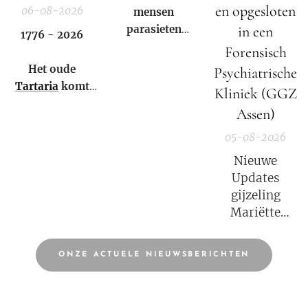
en opgesloten
06-08-2026
mensen
parasieten
in een
1776 - 2026
hebben – en het
Forensisch
niet eens weten.
Het oude
Psychiatrische
Tartaria
komt
Kliniek (GGZ
weer tot leven!
Assen)
05-08-2026
Nieuwe
Updates
gijzeling
Mariëtte
Groothoff.
ONZE ACTUELE NIEUWSBERICHTEN