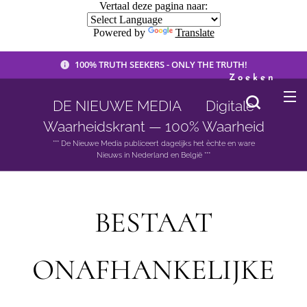
Vertaal deze pagina naar:
Powered by
Translate
100% TRUTH SEEKERS - ONLY THE TRUTH!
Zoeken
DE NIEUWE MEDIA 🟣 Digitale
Waarheidskrant — 100% Waarheid
*** De Nieuwe Media publiceert dagelijks het èchte en ware
Nieuws in Nederland en België ***
BESTAAT
ONAFHANKELIJKE