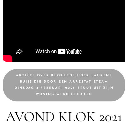
ARTIKEL OVER KLOKKENLUIDER LAURENS
BUIJS DIE DOOR EEN ARRESTATIETEAM
DINSDAG 4 FEBRUARI 2025 BRUUT UIT ZIJN
WONING WERD GEHAALD
AVOND KLOK 2021