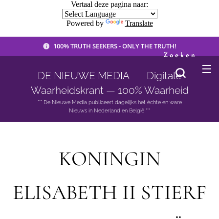
Vertaal deze pagina naar:
Powered by
Translate
100% TRUTH SEEKERS - ONLY THE TRUTH!
Zoeken
DE NIEUWE MEDIA 🟣 Digitale
Waarheidskrant — 100% Waarheid
*** De Nieuwe Media publiceert dagelijks het èchte en ware
Nieuws in Nederland en België ***
KONINGIN
ELISABETH II STIERF