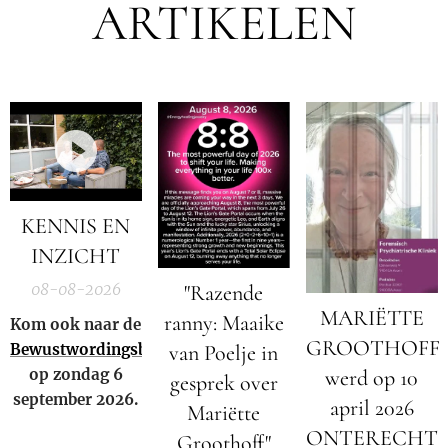
ARTIKELEN
KENNIS EN
INZICHT
08-08-2026
"Razende
MARIËTTE
ranny: Maaike
Kom ook naar de
GROOTHOFF
Bewustwordingsbeurs
van Poelje in
op zondag 6
werd op 10
gesprek over
september 2026.
april 2026
Mariëtte
ONTERECHT
Groothoff"