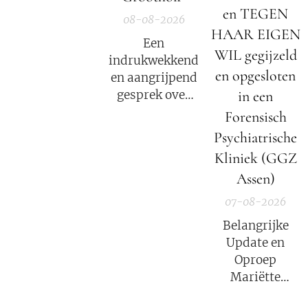
en TEGEN
08-08-2026
HAAR EIGEN
Een
WIL gegijzeld
indrukwekkend
en opgesloten
en aangrijpend
in een
gesprek over
het verhaal van
Forensisch
Mariëtte
Psychiatrische
Groothoff.
Kliniek (GGZ
Assen)
07-08-2026
Belangrijke
Update en
Oproep
Mariëtte
Groothoff van