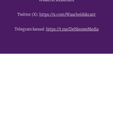
Twitter (X):
https://x.com/Waarheidskrant
Telegram kanaal:
https://t.me/DeNieuweMedia
- Advertentie -