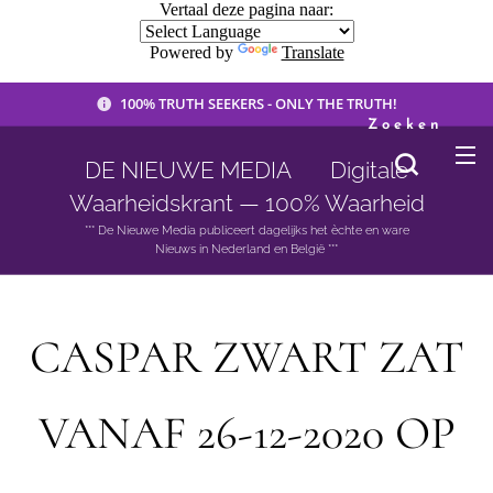
Vertaal deze pagina naar:
Powered by
Translate
100% TRUTH SEEKERS - ONLY THE TRUTH!
Zoeken
DE NIEUWE MEDIA 🟣 Digitale
Waarheidskrant — 100% Waarheid
*** De Nieuwe Media publiceert dagelijks het èchte en ware
Nieuws in Nederland en België ***
CASPAR ZWART ZAT
VANAF 26-12-2020 OP