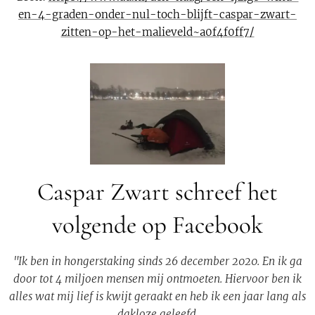
en-4-graden-onder-nul-toch-blijft-caspar-zwart-
zitten-op-het-malieveld~a0f4f0ff7/
Caspar Zwart schreef het
volgende op Facebook
"Ik ben in hongerstaking sinds 26 december 2020. En ik ga
door tot 4 miljoen mensen mij ontmoeten. Hiervoor ben ik
alles wat mij lief is kwijt geraakt en heb ik een jaar lang als
dakloze geleefd.