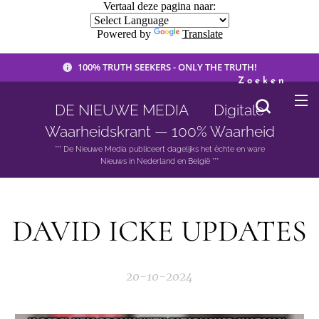
Vertaal deze pagina naar:
Powered by
Translate
100% TRUTH SEEKERS - ONLY THE TRUTH!
Zoeken
DE NIEUWE MEDIA 🟣 Digitale
Waarheidskrant — 100% Waarheid
*** De Nieuwe Media publiceert dagelijks het èchte en ware
Nieuws in Nederland en België ***
DAVID ICKE UPDATES
20-10-2024