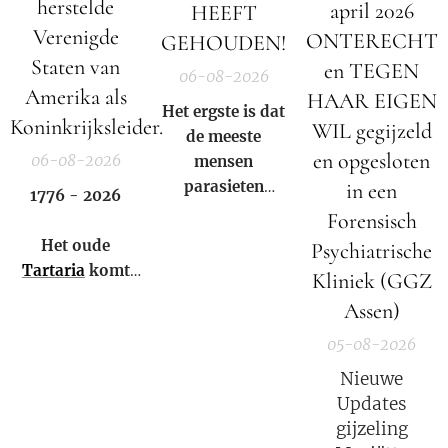
herstelde
april 2026
HEEFT
Verenigde
ONTERECHT
GEHOUDEN!
Staten van
en TEGEN
06-08-2026
Amerika als
HAAR EIGEN
Het ergste is dat
Koninkrijksleider.
WIL gegijzeld
de meeste
en opgesloten
06-08-2026
mensen
parasieten
in een
1776 - 2026
hebben – en het
Forensisch
niet eens weten.
Het oude
Psychiatrische
Tartaria
komt
Kliniek (GGZ
weer tot leven!
Assen)
05-08-2026
Nieuwe
Updates
gijzeling