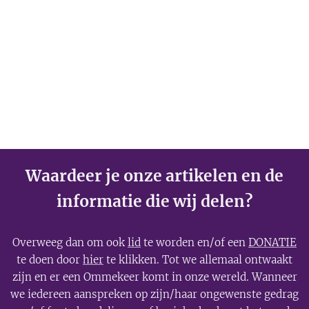
Waardeer je onze artikelen en de
informatie die wij delen?
Overweeg dan om ook
lid
te worden en/of een
DONATIE
te doen door
hier
te klikken. Tot we allemaal ontwaakt
zijn en er een Ommekeer komt in onze wereld. Wanneer
we iedereen aanspreken op zijn/haar ongewenste gedrag