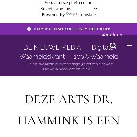
Vertaal deze pagina naar:
Powered by
Translate
100% TRUTH SEEKERS - ONLY THE TRUTH!
Zoeken
DE NIEUWE MEDIA 🟣 Digitale
Waarheidskrant — 100% Waarheid
*** De Nieuwe Media publiceert dagelijks het èchte en ware
Nieuws in Nederland en België ***
DEZE ARTS DR.
HAMMINK IS EEN