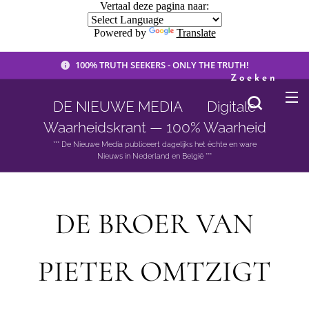
Vertaal deze pagina naar:
Powered by
Translate
100% TRUTH SEEKERS - ONLY THE TRUTH!
Zoeken
DE NIEUWE MEDIA 🟣 Digitale
Waarheidskrant — 100% Waarheid
*** De Nieuwe Media publiceert dagelijks het èchte en ware
Nieuws in Nederland en België ***
DE BROER VAN
PIETER OMTZIGT