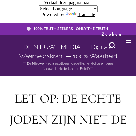
Vertaal deze pagina naar:
Powered by
Translate
100% TRUTH SEEKERS - ONLY THE TRUTH!
Zoeken
DE NIEUWE MEDIA 🟣 Digitale
Waarheidskrant — 100% Waarheid
*** De Nieuwe Media publiceert dagelijks het èchte en ware
Nieuws in Nederland en België ***
LET OP: DE ECHTE
JODEN ZIJN NIET DE