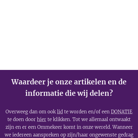
Waardeer je onze artikelen en de
informatie die wij delen?
Overweeg dan om ook
lid
te worden en/of een
DONATIE
te doen door
hier
te klikken. Tot we allemaal ontwaakt
zijn en er een Ommekeer komt in onze wereld. Wanneer
we iedereen aanspreken op zijn/haar ongewenste gedrag