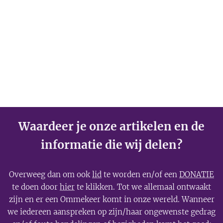
Waardeer je onze artikelen en de
informatie die wij delen?
Overweeg dan om ook
lid
te worden en/of een
DONATIE
te doen door
hier
te klikken. Tot we allemaal ontwaakt
zijn en er een Ommekeer komt in onze wereld. Wanneer
we iedereen aanspreken op zijn/haar ongewenste gedrag