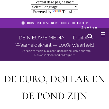
Vertaal deze pagina naar:
Powered by
Translate
100% TRUTH SEEKERS - ONLY THE TRUTH!
Zoeken
DE NIEUWE MEDIA 🟣 Digitale
Waarheidskrant — 100% Waarheid
*** De Nieuwe Media publiceert dagelijks het èchte en ware
Nieuws in Nederland en België ***
DE EURO, DOLLAR EN
DE POND ZIJN