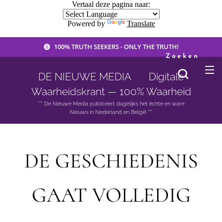
Vertaal deze pagina naar:
Powered by
Translate
100% TRUTH SEEKERS - ONLY THE TRUTH!
Zoeken
DE NIEUWE MEDIA 🟣 Digitale
Waarheidskrant — 100% Waarheid
*** De Nieuwe Media publiceert dagelijks het èchte en ware
Nieuws in Nederland en België ***
DE GESCHIEDENIS
GAAT VOLLEDIG