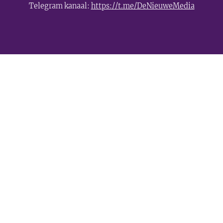
Telegram kanaal:
https://t.me/DeNieuweMedia
- Advertentie -