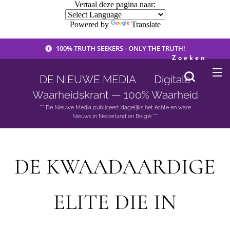
Vertaal deze pagina naar:
Powered by
Translate
100% TRUTH SEEKERS - ONLY THE TRUTH!
Zoeken
DE NIEUWE MEDIA 🟣 Digitale
Waarheidskrant — 100% Waarheid
*** De Nieuwe Media publiceert dagelijks het èchte en ware
Nieuws in Nederland en België ***
DE KWAADAARDIGE
ELITE DIE IN