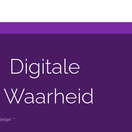
Digitale
 Waarheid
elgië ***