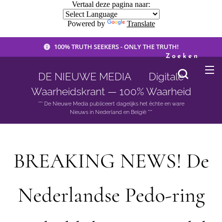
Vertaal deze pagina naar:
Powered by
Translate
100% TRUTH SEEKERS - ONLY THE TRUTH!
Zoeken
DE NIEUWE MEDIA 🟣 Digitale
Waarheidskrant — 100% Waarheid
*** De Nieuwe Media publiceert dagelijks het èchte en ware
Nieuws in Nederland en België ***
BREAKING NEWS! De
Nederlandse Pedo-ring