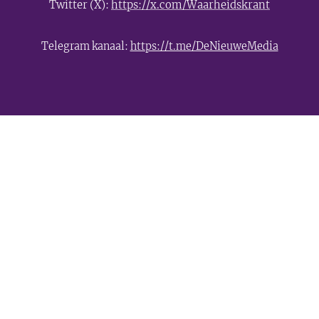
Twitter (X):
https://x.com/Waarheidskrant
Telegram kanaal:
https://t.me/DeNieuweMedia
- Advertentie -