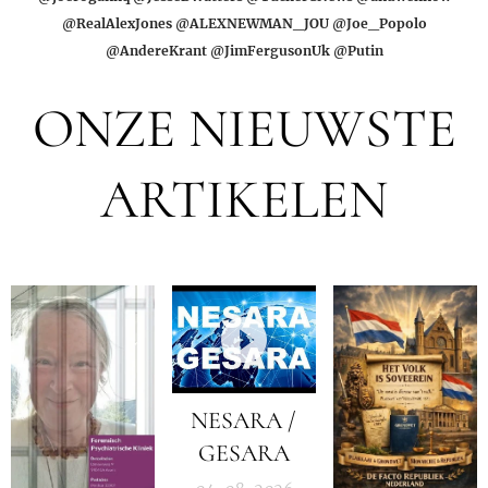
@RealAlexJones @ALEXNEWMAN_JOU @Joe_Popolo
@AndereKrant @JimFergusonUk @Putin
ONZE NIEUWSTE
ARTIKELEN
NESARA /
GESARA