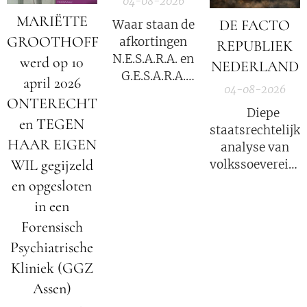
04-08-2026
MARIËTTE
DE FACTO
Waar staan de
GROOTHOFF
afkortingen
REPUBLIEK
N.E.S.A.R.A. en
werd op 10
NEDERLAND
G.E.S.A.R.A.
april 2026
04-08-2026
voor?
ONTERECHT
⚖️ Diepe
en TEGEN
staatsrechtelijke
HAAR EIGEN
analyse van
WIL gegijzeld
volkssoevereinit
in Nederland
en opgesloten
in een
Forensisch
Psychiatrische
Kliniek (GGZ
Assen)