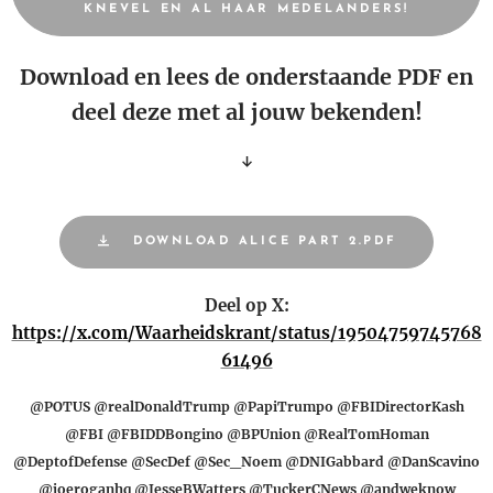
KNEVEL EN AL HAAR MEDELANDERS!
Download en lees de onderstaande PDF en
deel deze met al jouw bekenden!
↓
DOWNLOAD ALICE PART 2.PDF
Deel op X:
https://x.com/Waarheidskrant/status/19504759745768
61496
@POTUS @realDonaldTrump @PapiTrumpo @FBIDirectorKash
@FBI @FBIDDBongino @BPUnion @RealTomHoman
@DeptofDefense @SecDef @Sec_Noem @DNIGabbard @DanScavino
@joeroganhq @JesseBWatters @TuckerCNews @andweknow