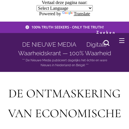
Vertaal deze pagina naar:
Powered by
Translate
100% TRUTH SEEKERS - ONLY THE TRUTH!
Zoeken
DE NIEUWE MEDIA 🟣 Digitale
Waarheidskrant — 100% Waarheid
*** De Nieuwe Media publiceert dagelijks het èchte en ware
Nieuws in Nederland en België ***
DE ONTMASKERING
VAN ECONOMISCHE