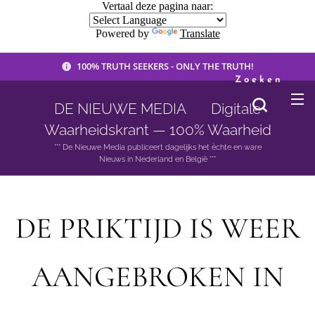
Vertaal deze pagina naar:
Powered by
Translate
100% TRUTH SEEKERS - ONLY THE TRUTH!
Zoeken
DE NIEUWE MEDIA 🟣 Digitale
Waarheidskrant — 100% Waarheid
*** De Nieuwe Media publiceert dagelijks het èchte en ware
Nieuws in Nederland en België ***
DE PRIKTIJD IS WEER
AANGEBROKEN IN