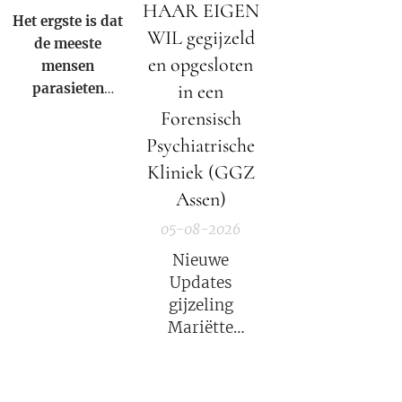
HAAR EIGEN
Het ergste is dat
WIL gegijzeld
de meeste
en opgesloten
mensen
parasieten
in een
hebben – en het
Forensisch
niet eens weten.
Psychiatrische
Kliniek (GGZ
Assen)
05-08-2026
Nieuwe
Updates
gijzeling
Mariëtte
Groothoff.