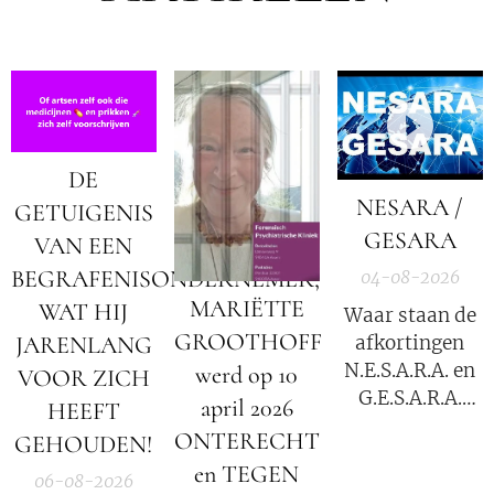
DE
NESARA /
GETUIGENIS
GESARA
VAN EEN
BEGRAFENISONDERNEMER;
04-08-2026
MARIËTTE
WAT HIJ
Waar staan de
GROOTHOFF
afkortingen
JARENLANG
N.E.S.A.R.A. en
werd op 10
VOOR ZICH
G.E.S.A.R.A.
april 2026
HEEFT
voor?
ONTERECHT
GEHOUDEN!
en TEGEN
06-08-2026