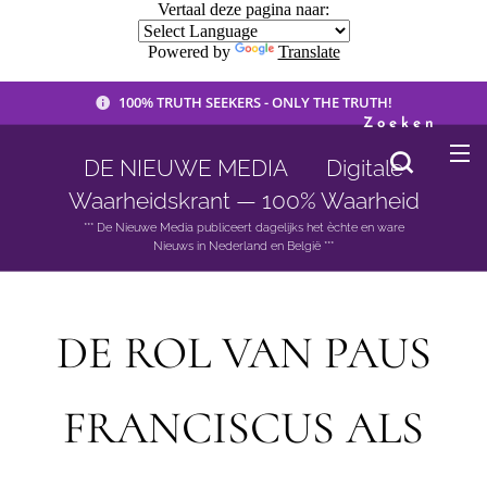
Vertaal deze pagina naar:
Powered by
Translate
100% TRUTH SEEKERS - ONLY THE TRUTH!
Zoeken
DE NIEUWE MEDIA 🟣 Digitale
Waarheidskrant — 100% Waarheid
*** De Nieuwe Media publiceert dagelijks het èchte en ware
Nieuws in Nederland en België ***
DE ROL VAN PAUS
FRANCISCUS ALS