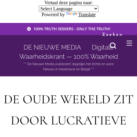
Vertaal deze pagina naar:
Powered by
Translate
100% TRUTH SEEKERS - ONLY THE TRUTH!
Zoeken
DE NIEUWE MEDIA 🟣 Digitale
Waarheidskrant — 100% Waarheid
*** De Nieuwe Media publiceert dagelijks het èchte en ware
Nieuws in Nederland en België ***
DE OUDE WERELD ZIT
DOOR LUCRATIEVE