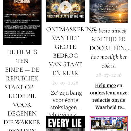
toe heeft
een nieuwe Fauci
de
gedaan
kan worden.
datastromen
opnieuw
worden
volledig op zijn
omgeleid.
ONTMASKERING
De beste uitweg
kop!
VAN HET
is
ALTIJD ER
GROTE
DOORHEEN...,
DE FILM IS
BEDROG
hoe moeilijk het
TEN
VAN STAAT
ook is.
EINDE — DE
EN KERK
28-07-2026
REPUBLIEK
29-07-2026
Help mee
en
STAAT OP —
'Ze' zijn bang
ondersteun
onze
RODE PIL
voor èchte
redactie om de
VOOR
stokslagen...
Waarheid te
DEGENEN
Echte genezing
kunnen blijven
DIE WAKKER
laat emoties
verspreiden in
stromen. We
Nederland,