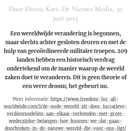
Door Dienie Kars, De Nieuwe Media, 30
juni 2025
Een wereldwijde verandering is begonnen,
maar slechts achter gesloten deuren en met de
hulp van gecoördineerde militaire troepen. 209
landen hebben een historisch verdrag
ondertekend om de manier waarop de wereld
zaken doet te veranderen. Dit is geen theorie of
een verre droom; het gebeurt nu.
Meer informatie:
https://www.freedom-for-all-
worldwide.com/l/de-oude-wereld-zit-door-lucratieve-
verdienmodellen-aan-elkaar-verbonden-met-grote-
wederzijdse-belangen-hoe-kunnen-we-dat-gaan-
doorbreken-in-de-nieuwe-wereld-die-voor-ons-ligt/