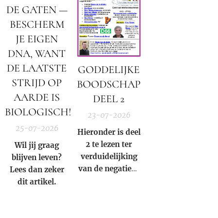
DE GATEN —
Militaire
tribunalen
BESCHERM
beginnen
JE EIGEN
tijdens de
DNA, WANT
duisternis.
DE LAATSTE
GODDELIJKE
STRIJD OP
BOODSCHAP
AARDE IS
DEEL 2
BIOLOGISCH!
23-07-2026
25-07-2026
Hieronder is deel
2 te lezen ter
Wil jij graag
verduidelijking
blijven leven?
van de negatieve
Lees dan zeker
rol en
dit artikel.
samenzwering in
woord en beeld
van de Rooms-