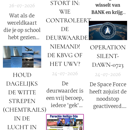
STORT IN:
wisselt van
26-07-2026
binnen onze
WIE
BANK en krijgt
huidige
Wat als de
CONTROLEERT
NIEUW
samenleving.
wereldkaart
rekeningnummer
DE
die je op school
bij de
DEURWAARDER?
hebt gezien
RABOBANK, (de
slechts een
NIEMAND!
OPERATION
bank met de
klein fragment
DE KBVG OF
SILENT-
reeds bewezen
van de
HET UWV?
hypotheek
DAWN-0723
waarheid was?
fraude!).
24-07-2026
HOUD
24-07-2026
DAGELIJKS
De
De Space Force
deurwaarder is
DE WITTE
heeft zojuist de
een vrij beroep,
noodstop
STREPEN
iedere 'gek'
geactiveerd.
(CHEMTRAILS)
kan
Nog 72 uur tot
IN DE
deurwaarder
een totale
LUCHT IN
worden; punt.
internetuitval.