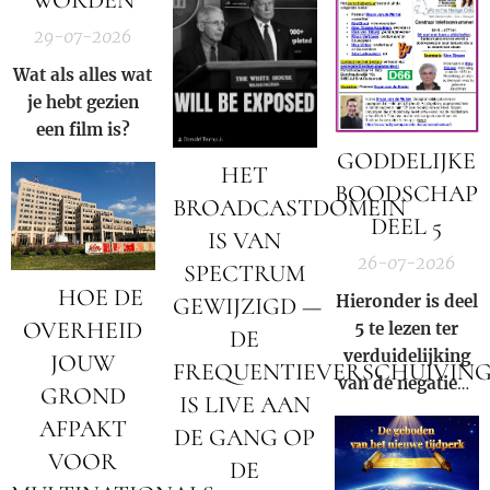
WORDEN
mogen niet
België en in de
29-07-2026
langer meer
rest van de
zwijgen!
Wat als alles wat
wereld.
je hebt gezien
een film is?
GODDELIJKE
HET
BOODSCHAP
BROADCASTDOMEIN
DEEL 5
IS VAN
26-07-2026
SPECTRUM
🚨 HOE DE
Hieronder is deel
GEWIJZIGD —
OVERHEID
5 te lezen ter
DE
verduidelijking
JOUW
FREQUENTIEVERSCHUIVIN
van de negatieve
GROND
IS LIVE AAN
rol en
AFPAKT
DE GANG OP
samenzwering in
VOOR
woord en beeld
DE