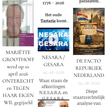
parasieten
1776 - 2026
hebben – en het
Elisabeth
niet eens weten.
Het oude
Kübler-Ross
Tartaria
komt
legt uit.
weer tot leven!
MARIËTTE
NESARA /
GROOTHOFF
DE FACTO
GESARA
werd op 10
REPUBLIEK
04-08-2026
april 2026
NEDERLAND
ONTERECHT
Waar staan de
04-08-2026
afkortingen
en TEGEN
⚖️ Diepe
N.E.S.A.R.A. en
HAAR EIGEN
staatsrechtelijke
G.E.S.A.R.A.
WIL gegijzeld
analyse van
voor?