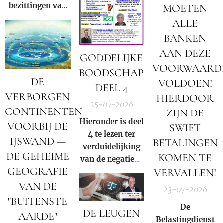
bezittingen van
geloof:
MOETEN
Prins Bernhard
"Nederland is
ALLE
(Jr.) zijn in
een republiek
BANKEN
beslag genomen
waarin één en
AAN DEZE
door Donald
GODDELIJKE
dezelfde familie
VOORWAARD
Trump op basis
altijd de
BOODSCHAP
DE
van Executive
president
VOLDOEN!
DEEL 4
Order 13818.
levert"
.
VERBORGEN
HIERDOOR
25-07-2026
CONTINENTEN
ZIJN DE
Hieronder is deel
VOORBIJ DE
SWIFT
4 te lezen ter
IJSWAND —
BETALINGEN
verduidelijking
DE GEHEIME
KOMEN TE
van de negatieve
GEOGRAFIE
VERVALLEN!
rol en
samenzwering in
VAN DE
23-07-2026
woord en beeld
"BUITENSTE
De
van de Rooms-
DE LEUGEN
AARDE"
Belastingdienst
Katholieke kerk