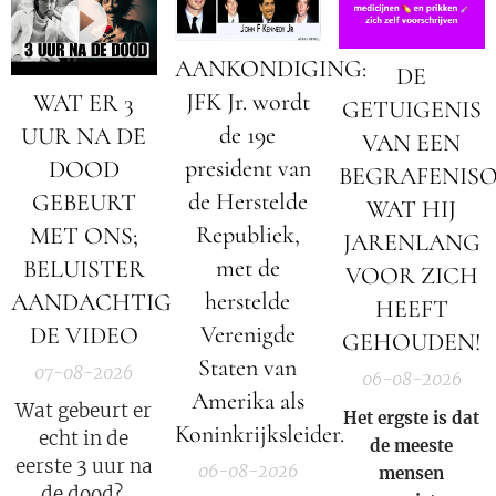
AANKONDIGING:
DE
JFK Jr. wordt
WAT ER 3
GETUIGENIS
de 19e
UUR NA DE
VAN EEN
president van
DOOD
BEGRAFENIS
de Herstelde
GEBEURT
WAT HIJ
Republiek,
MET ONS;
JARENLANG
met de
BELUISTER
VOOR ZICH
herstelde
AANDACHTIG
HEEFT
Verenigde
DE VIDEO
GEHOUDEN!
Staten van
07-08-2026
06-08-2026
Amerika als
Wat gebeurt er
Het ergste is dat
Koninkrijksleider.
echt in de
de meeste
eerste 3 uur na
06-08-2026
mensen
de dood?