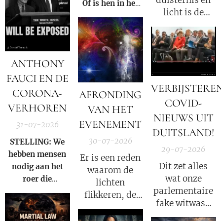
duisternis en
Of is hen in het
licht is de
Licht zetten van
oorlog tussen
de Waarheid een
Satan en God.
veel grotere
straf?
ANTHONY
FAUCI EN DE
VERBIJSTERE
CORONA-
AFRONDING
COVID-
VERHOREN
VAN HET
NIEUWS UIT
EVENEMENT
31-07-2026
DUITSLAND!
30-07-2026
STELLING: We
29-07-2026
hebben mensen
Er is een reden
Dit zet alles
nodig aan het
waarom de
wat onze
roer die
lichten
parlementaire
gezamenlijk
flikkeren, de
fake witwas-
voorkomen dat
satellieten
enquete tot nu
iemand ooit nog
verschuiven en