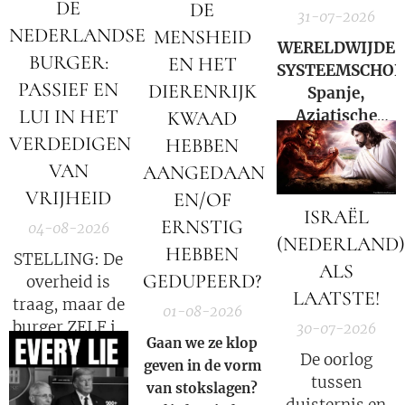
DE
DE
31-07-2026
NEDERLANDSE
MENSHEID
WERELDWIJDE
BURGER:
EN HET
SYSTEEMSCHOK
PASSIEF EN
DIERENRIJK
Spanje,
LUI IN HET
Aziatische
KWAAD
markten en
VERDEDIGEN
HEBBEN
Hormuz |
VAN
AANGEDAAN
Charlie Ward
VRIJHEID
EN/OF
Daily News
ISRAËL
ERNSTIG
04-08-2026
(NEDERLAND)
HEBBEN
STELLING: De
ALS
GEDUPEERD?
overheid is
LAATSTE!
traag, maar de
01-08-2026
burger ZELF is
30-07-2026
Gaan we ze klop
de oorzaak!
De oorlog
geven in de vorm
tussen
van stokslagen?