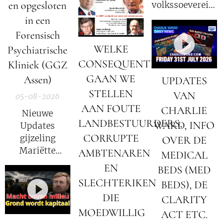
en opgesloten
volkssoevereinit
in Nederland
in een
Forensisch
WELKE
Psychiatrische
CONSEQUENTIES
Kliniek (GGZ
GAAN WE
Assen)
UPDATES
STELLEN
VAN
05-08-2026
AAN FOUTE
CHARLIE
Nieuwe
LANDBESTUURDERS,
WARD, INFO
Updates
CORRUPTE
gijzeling
OVER DE
Mariëtte
AMBTENAREN
MEDICAL
Groothoff.
EN
BEDS (MED
SLECHTERIKEN
BEDS), DE
DIE
CLARITY
MOEDWILLIG
ACT ETC.