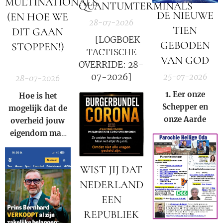
MULTINATIONALS
van de Rooms-
QUANTUMTERMINALS
DE NIEUWE
Katholieke kerk
(EN HOE WE
28-07-2026
binnen onze
TIEN
DIT GAAN
huidige
🚨 [LOGBOEK
GEBODEN
STOPPEN!)
samenleving.
TACTISCHE
VAN GOD
🚨
OVERRIDE: 28-
07-2026]
25-07-2026
28-07-2026
1. Eer onze
Hoe is het
S
chepper en
mogelijk dat de
onze
A
arde
overheid jouw
eigendom mag
afpakken voor
de winst van een
WIST JIJ DAT
multinational?
NEDERLAND
EEN
REPUBLIEK