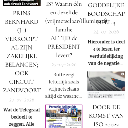
IS? Waarin één
GODDELIJKE
en dezelfde
PRINS
BOODSCHAP
(vrijmetselaar/illuminati)
BERNHARD
DEEL 3
familie
(Jr.)
24-07-2026
ALTIJD de
VERKOOPT
Hieronder is deel
PRESIDENT
AL ZIJN
3 te lezen ter
levert?
ZAKELIJKE
verduidelijking
van de negatieve
BELANGEN;
27-07-2026
rol en
OOK
Rutte zegt
samenzwering in
CIRCUIT
letterlijk zoals
woord en beeld
vrijmetselaars
ZANDVOORT
van de Rooms-
altijd de waarheid
Katholieke kerk
27-07-2026
moeten
binnen onze
DOOR DE
Wat de Telegraaf
verkondigen als
huidige
KOMST VAN
bedoelt te
onderdeel van
samenleving.
ISO 20022
zeggen. Alle
hun satanische