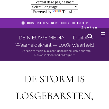
Vertaal deze pagina naar:
Powered by
Translate
100% TRUTH SEEKERS - ONLY THE TRUTH!
Zoeken
DE NIEUWE MEDIA 🟣 Digitale
Waarheidskrant — 100% Waarheid
*** De Nieuwe Media publiceert dagelijks het èchte en ware
Nieuws in Nederland en België ***
DE STORM IS
LOSGEBARSTEN,