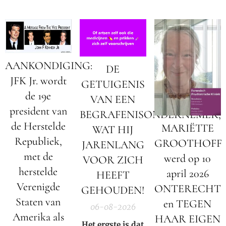
AANKONDIGING:
DE
JFK Jr. wordt
GETUIGENIS
de 19e
VAN EEN
president van
BEGRAFENISONDERNEMER;
de Herstelde
MARIËTTE
WAT HIJ
Republiek,
GROOTHOFF
JARENLANG
met de
werd op 10
VOOR ZICH
herstelde
april 2026
HEEFT
Verenigde
ONTERECHT
GEHOUDEN!
Staten van
en TEGEN
06-08-2026
Amerika als
HAAR EIGEN
Het ergste is dat