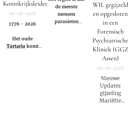
Koninkrijksleider.
WIL gegijzeld
de meeste
en opgesloten
06-08-2026
mensen
parasieten
in een
1776 - 2026
hebben – en het
Forensisch
niet eens weten.
Het oude
Psychiatrische
Tartaria
komt
Kliniek (GGZ
weer tot leven!
Assen)
05-08-2026
Nieuwe
Updates
gijzeling
Mariëtte
Groothoff.