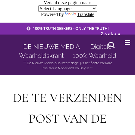
Vertaal deze pagina naar:
Powered by
Translate
100% TRUTH SEEKERS - ONLY THE TRUTH!
Zoeken
DE NIEUWE MEDIA 🟣 Digitale
Waarheidskrant — 100% Waarheid
*** De Nieuwe Media publiceert dagelijks het èchte en ware
Nieuws in Nederland en België ***
DE TE VERZENDEN
POST VAN DE