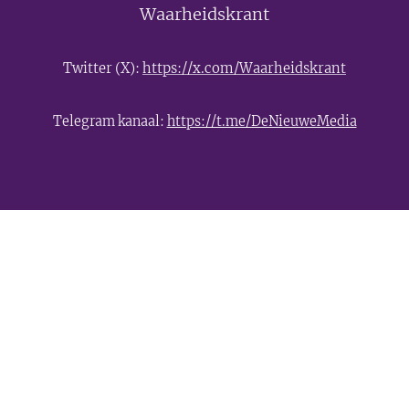
Waarheidskrant
Twitter (X):
https://x.com/Waarheidskrant
Telegram kanaal:
https://t.me/DeNieuweMedia
- Advertentie -