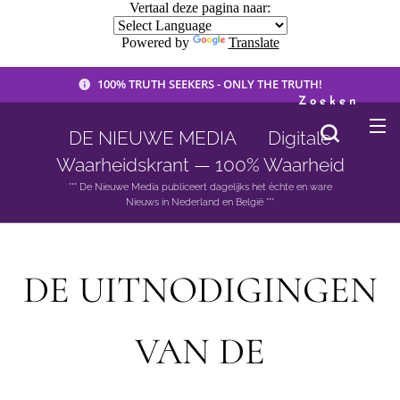
Vertaal deze pagina naar:
Powered by
Translate
100% TRUTH SEEKERS - ONLY THE TRUTH!
Zoeken
DE NIEUWE MEDIA 🟣 Digitale
Waarheidskrant — 100% Waarheid
*** De Nieuwe Media publiceert dagelijks het èchte en ware
Nieuws in Nederland en België ***
DE UITNODIGINGEN
VAN DE