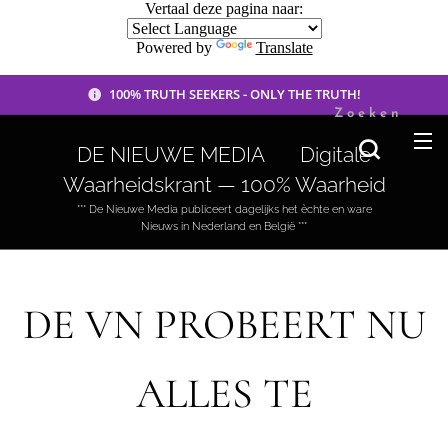
Vertaal deze pagina naar:
Powered by
Translate
100% TRUTH SEEKERS - ONLY THE TRUTH!
Zoeken
DE NIEUWE MEDIA 🟣 Digitale
Waarheidskrant — 100% Waarheid
*** De Nieuwe Media publiceert dagelijks het èchte en ware
Nieuws in Nederland en België ***
DE VN PROBEERT NU
ALLES TE