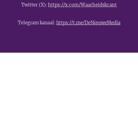
Twitter (X):
https://x.com/Waarheidskrant
Telegram kanaal:
https://t.me/DeNieuweMedia
- Advertentie -