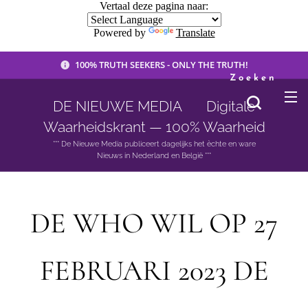
Vertaal deze pagina naar:
Powered by
Translate
100% TRUTH SEEKERS - ONLY THE TRUTH!
Zoeken
DE NIEUWE MEDIA 🟣 Digitale
Waarheidskrant — 100% Waarheid
*** De Nieuwe Media publiceert dagelijks het èchte en ware
Nieuws in Nederland en België ***
DE WHO WIL OP 27
FEBRUARI 2023 DE