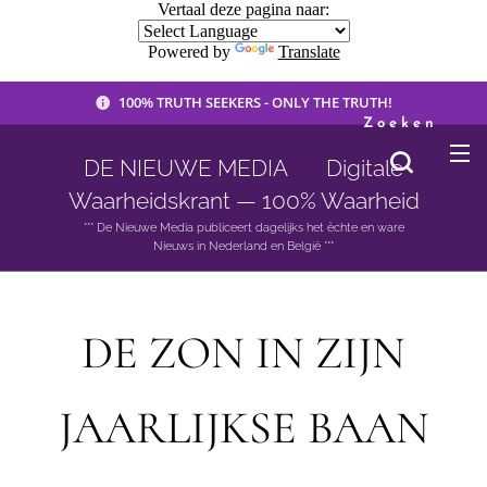
Vertaal deze pagina naar:
Powered by
Translate
100% TRUTH SEEKERS - ONLY THE TRUTH!
Zoeken
DE NIEUWE MEDIA 🟣 Digitale
Waarheidskrant — 100% Waarheid
*** De Nieuwe Media publiceert dagelijks het èchte en ware
Nieuws in Nederland en België ***
DE ZON IN ZIJN
JAARLIJKSE BAAN