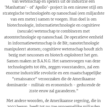
van wetenschap en spelers uit de industrie een
'Manhattan'- of' Apollo'-project in een nieuwe stijl om
strategische technologieën op nanoschaal (een miljardste
van een meter) samen te voegen. Hun doel is om
biotechnologie, informatietechnologie en cognitieve
(neurale) wetenschap te combineren met
atoomtechnologie op nanoschaal. De operatieve eenheid
in informatiewetenschap is de Bit; nanotechnologie
manipuleert atomen; cognitieve wetenschap houdt zich
bezig met neuronen en biotech exploiteert het gen.
Samen maken ze B.A.N.G. Het samenvoegen van deze
technologieën tot één, zeggen voorstanders, zal een
enorme industriële revolutie en een maatschappelijke
"renaissance" veroorzaken die de Amerikaanse
dominantie - militair en economisch - gedurende de
21ste eeuw zal garanderen."
Met andere woorden, de Amerikaanse regering, die in
2003 begon, heeft tot nu toe onnoemelijke miljarden