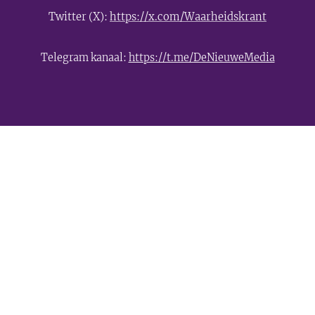
Twitter (X):
https://x.com/Waarheidskrant
Telegram kanaal:
https://t.me/DeNieuweMedia
- Advertentie -