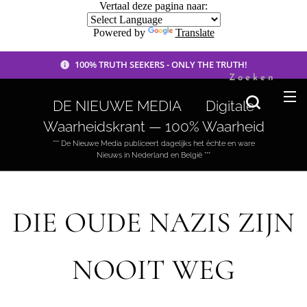
Vertaal deze pagina naar:
Powered by
Translate
100% TRUTH SEEKERS - ONLY THE TRUTH!
Zoeken
DE NIEUWE MEDIA 🟣 Digitale
Waarheidskrant — 100% Waarheid
*** De Nieuwe Media publiceert dagelijks het èchte en ware
Nieuws in Nederland en België ***
DIE OUDE NAZIS ZIJN
NOOIT WEG