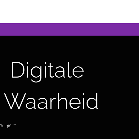
Digitale
 Waarheid
elgië ***