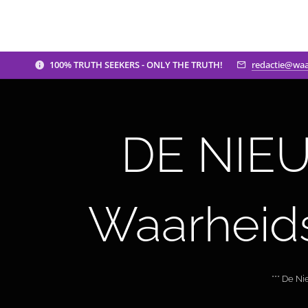
100% TRUTH SEEKERS - ONLY THE TRUTH!
redactie@waa
DE NIEU
Waarheid
*** De N