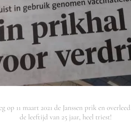
g op 11 maart 2021 de Janssen prik en overleed
de leeftijd van 25 jaar, heel triest!