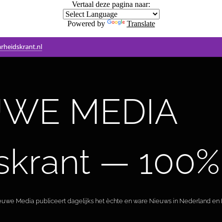
Vertaal deze pagina naar:
Powered by
Translate
rheidskrant.nl
WE MEDIA 🟣 
skrant — 100%
ieuwe Media publiceert dagelijks het èchte en ware Nieuws in Nederland en B