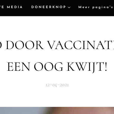
WE MEDIA
DONEERKNOP
Meer pagina's
 DOOR VACCINATI
EEN OOG KWIJT!
12-04-2021