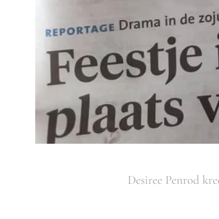
Desiree Penrod kree