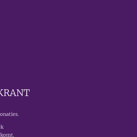
KRANT
onaties.
ek
 komt.