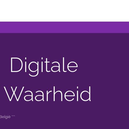
Digitale
 Waarheid
elgië ***