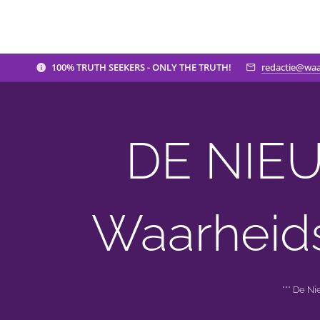
100% TRUTH SEEKERS - ONLY THE TRUTH!
redactie@waa
DE NIEU
Waarheid
*** De N