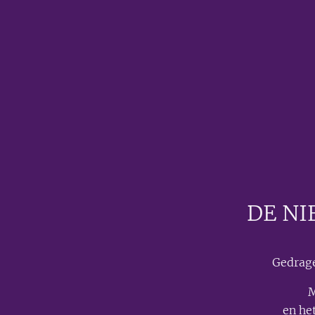
DE NI
Gedrage
M
en he