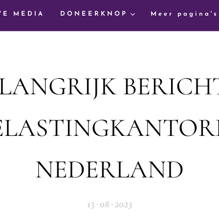
WE MEDIA
DONEERKNOP
Meer pagina's
ELANGRIJK BERICH
ELASTINGKANTOR
NEDERLAND
13-08-2023