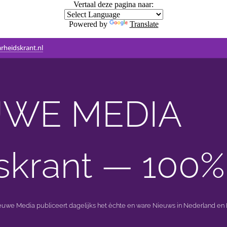
Vertaal deze pagina naar:
Powered by
Translate
rheidskrant.nl
WE MEDIA 🟣 
skrant — 100%
ieuwe Media publiceert dagelijks het èchte en ware Nieuws in Nederland en B