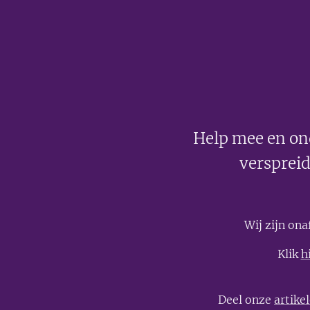
Help mee en on
verspreid
Wij zijn on
Klik
h
Deel onze
artike