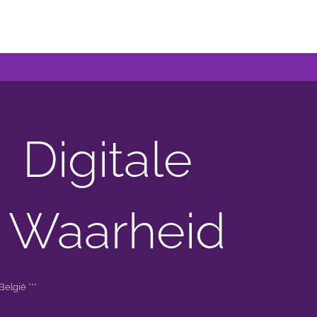
Digitale
 Waarheid
elgië ***