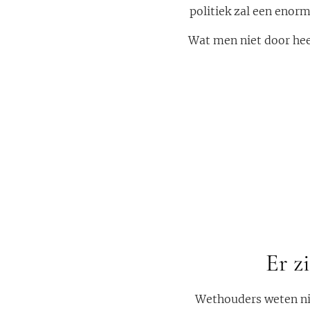
politiek zal een enor
Wat men niet door he
Er z
Wethouders weten nie