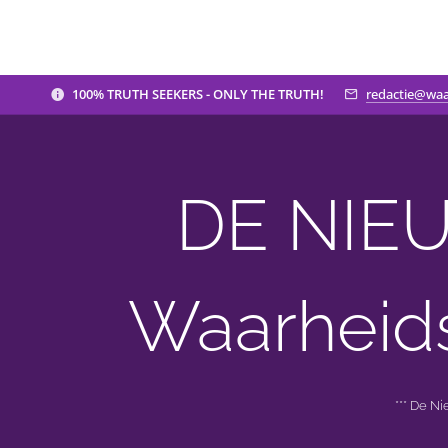
100% TRUTH SEEKERS - ONLY THE TRUTH!
redactie@waa
DE NIEU
Waarheid
*** De N