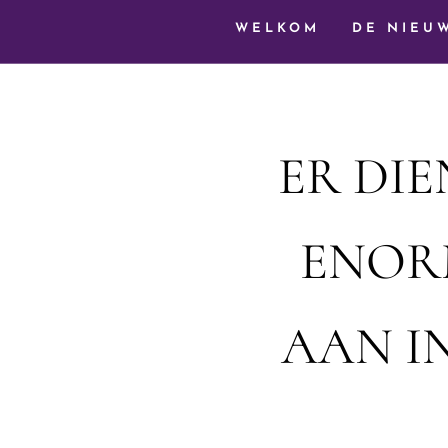
WELKOM
DE NIEU
ER DI
ENOR
AAN I