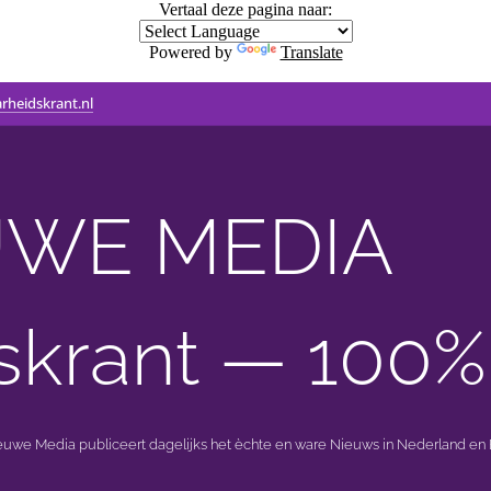
Vertaal deze pagina naar:
Powered by
Translate
rheidskrant.nl
WE MEDIA 🟣 
skrant — 100%
ieuwe Media publiceert dagelijks het èchte en ware Nieuws in Nederland en B