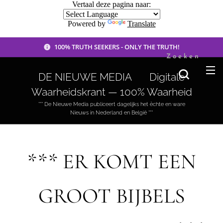
Vertaal deze pagina naar:
Powered by
Translate
100% TRUTH SEEKERS - ONLY THE TRUTH!
Zoeken
DE NIEUWE MEDIA 🟣 Digitale
Waarheidskrant — 100% Waarheid
*** De Nieuwe Media publiceert dagelijks het èchte en ware
Nieuws in Nederland en België ***
*** ER KOMT EEN
GROOT BIJBELS