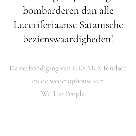
bombarderen dan alle
Luceriferiaanse Satanische
bezienswaardigheden!
De verkondiging van GESARA fondsen
en de wederopbouw van
"We The People" 👊