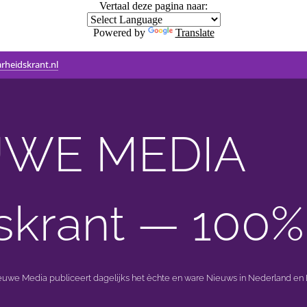
Vertaal deze pagina naar:
Powered by
Translate
rheidskrant.nl
WE MEDIA 🟣 
skrant — 100%
ieuwe Media publiceert dagelijks het èchte en ware Nieuws in Nederland en B