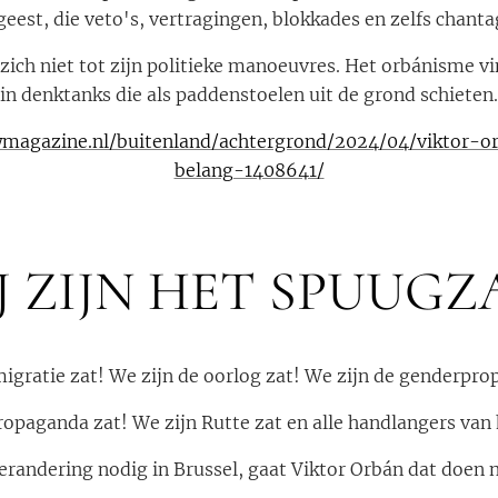
eest, die veto's, vertragingen, blokkades en zelfs chant
 zich niet tot zijn politieke manoeuvres. Het orbánisme 
in denktanks die als paddenstoelen uit de grond schieten.
magazine.nl/buitenland/achtergrond/2024/04/viktor-o
belang-1408641/
J ZIJN HET SPUUGZ
migratie zat! We zijn de oorlog zat! We zijn de genderpro
ropaganda zat! We zijn Rutte zat en alle handlangers van
randering nodig in Brussel, gaat Viktor Orbán dat doen na