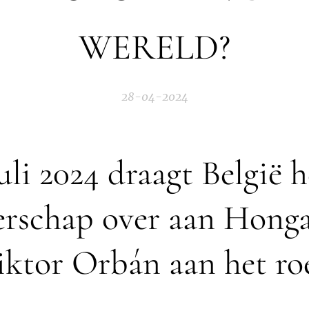
WERELD?
28-04-2024
uli 2024 draagt België 
erschap over aan Honga
iktor Orbán aan het roe