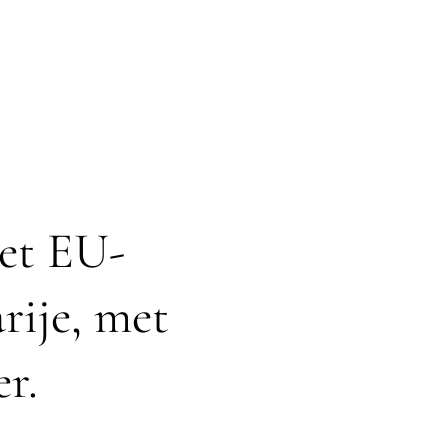
het EU-
rije, met
r.