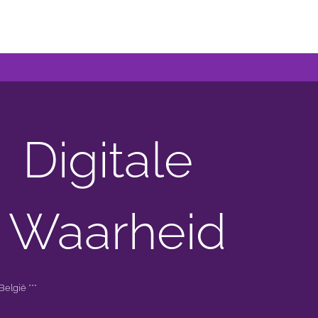
Digitale
 Waarheid
elgië ***