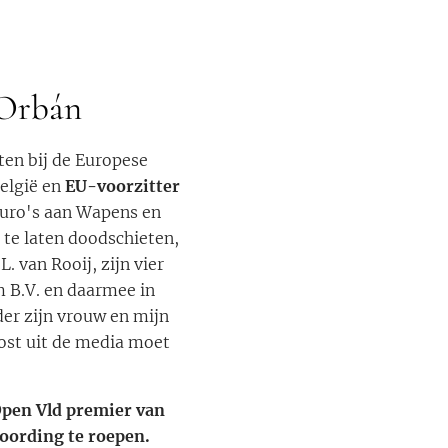
 Orbán
ten bij de Europese
elgië en
EU-voorzitter
euro's aan Wapens en
te laten doodschieten,
. van Rooij, zijn vier
m B.V. en daarmee in
er zijn vrouw en mijn
kost uit de media moet
Open Vld premier van
woording te roepen.