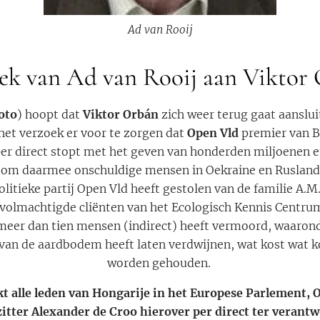
Ad van Rooij
ek van Ad van Rooij aan Viktor
foto
) hoopt dat
Viktor Orbán
zich weer terug gaat aanslui
het verzoek er voor te zorgen dat
Open Vld
premier van B
er direct stopt met het geven van honderden miljoenen 
 om daarmee onschuldige mensen in Oekraine en Rusland 
politieke partij Open Vld heeft gestolen van de familie A.M.L
evolmachtigde cliënten van het Ecologisch Kennis Centru
meer dan tien mensen (indirect) heeft vermoord, waarond
 van de aardbodem heeft laten verdwijnen, wat kost wat 
worden gehouden.
kt alle leden van Hongarije in het Europese Parlement, 
itter Alexander de Croo hierover per direct ter verant