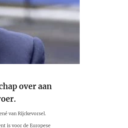
schap over aan
roer.
né van Rijckevorsel.
ent is voor de Europese