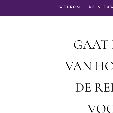
WELKOM
DE NIEU
GAAT 
VAN HON
DE R
VOO