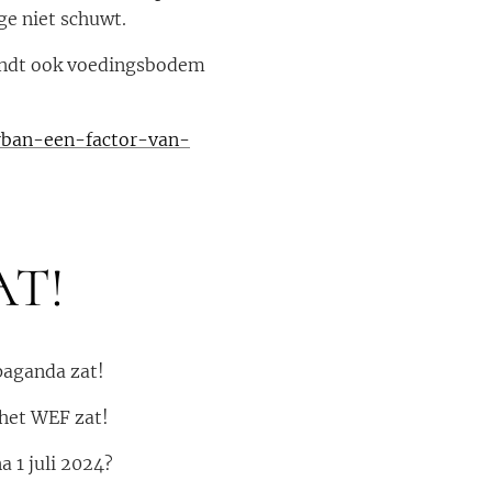
age niet schuwt.
vindt ook voedingsbodem
rban-een-factor-van-
AT!
paganda zat!
 het WEF zat!
 1 juli 2024?