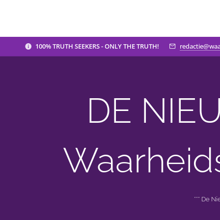
100% TRUTH SEEKERS - ONLY THE TRUTH!
redactie@waa
DE NIEU
Waarheid
*** De N