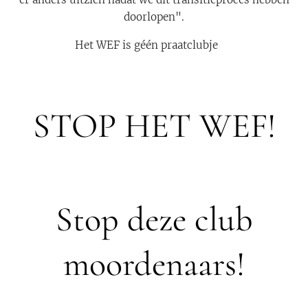
doorlopen".
Het WEF is géén praatclubje ‼️
STOP HET WEF!
Stop deze club
moordenaars!