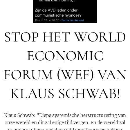
STOP HET WORLD
ECONOMIC
FORUM (WEF) VAN
KLAUS SCHWAB!
Klaus Schwab: "Diepe systemische herstructurering van
onze wereld en dit zal enige tijd vergen. En de wereld zal
er anders uitzien nadat we dit transitieproces hebben