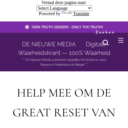
Vertaal deze pagina naar:
Powered by
Translate
100% TRUTH SEEKERS - ONLY THE TRUTH!
Zoeken
DE NIEUWE MEDIA 🟣 Digitale
Waarheidskrant — 100% Waarheid
*** De Nieuwe Media publiceert dagelijks het èchte en ware
Nieuws in Nederland en België ***
HELP MEE OM DE
GREAT RESET VAN