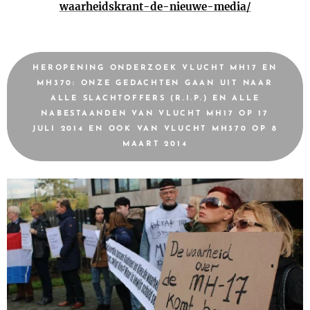
waarheidskrant-de-nieuwe-media/
HEROPENING ONDERZOEK VLUCHT MH17 EN
MH370: ONZE GEDACHTEN GAAN UIT NAAR
ALLE SLACHTOFFERS (R.I.P.) EN ALLE
NABESTAANDEN VAN VLUCHT MH17 OP 17
JULI 2014 EN OOK VAN VLUCHT MH370 OP 8
MAART 2014