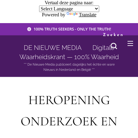
Vertaal deze pagina naar:
Powered by
Translate
100% TRUTH SEEKERS - ONLY THE TRUTH!
Zoeken
DE NIEUWE MEDIA 🟣 Digitale
Waarheidskrant — 100% Waarheid
*** De Nieuwe Media publiceert dagelijks het èchte en ware
Nieuws in Nederland en België ***
HEROPENING
ONDERZOEK EN