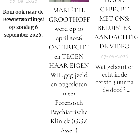
DOOD
08-08-2026
GEBEURT
MARIËTTE
Kom ook naar de
MET ONS;
GROOTHOFF
Bewustwordingsbeurs
BELUISTER
op zondag 6
werd op 10
september 2026.
AANDACHTI
april 2026
DE VIDEO
ONTERECHT
en TEGEN
07-08-2026
HAAR EIGEN
Wat gebeurt er
WIL gegijzeld
echt in de
eerste 3 uur na
en opgesloten
de dood?
in een
Forensisch
Elisabeth
Psychiatrische
Kübler-Ross
Kliniek (GGZ
legt uit.
Assen)