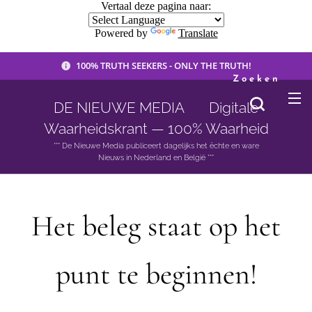
Vertaal deze pagina naar:
Powered by
Translate
100% TRUTH SEEKERS - ONLY THE TRUTH!
Zoeken
DE NIEUWE MEDIA 🟣 Digitale
Waarheidskrant — 100% Waarheid
*** De Nieuwe Media publiceert dagelijks het èchte en ware
Nieuws in Nederland en België ***
Het beleg staat op het
punt te beginnen!