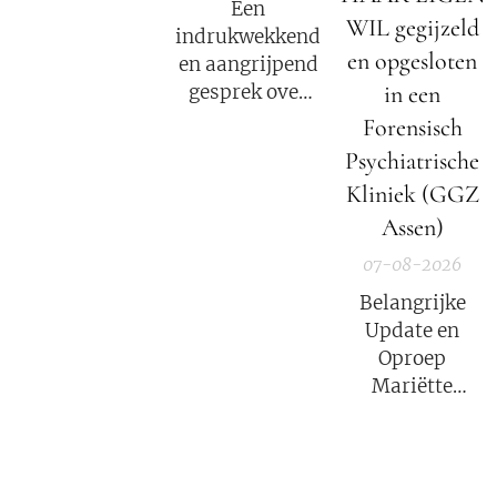
Een
WIL gegijzeld
indrukwekkend
en opgesloten
en aangrijpend
in een
gesprek over
het verhaal van
Forensisch
Mariëtte
Psychiatrische
Groothoff.
Kliniek (GGZ
Assen)
07-08-2026
Belangrijke
Update en
Oproep
Mariëtte
Groothoff van
7 augustus
2026