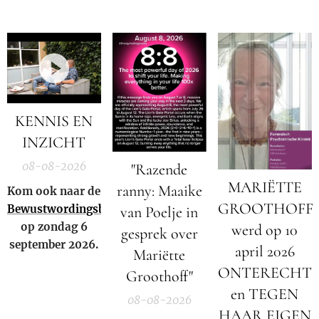
KENNIS EN
INZICHT
08-08-2026
"Razende
MARIËTTE
ranny: Maaike
Kom ook naar de
GROOTHOFF
Bewustwordingsbeurs
van Poelje in
op zondag 6
werd op 10
gesprek over
september 2026.
april 2026
Mariëtte
ONTERECHT
Groothoff"
en TEGEN
08-08-2026
HAAR EIGEN