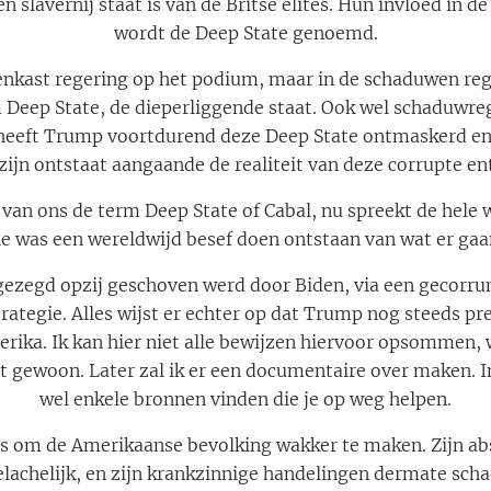
en slavernij staat is van de Britse elites. Hun invloed in 
wordt de Deep State genoemd.
nkast regering op het podium, maar in de schaduwen rege
 Deep State, de dieperliggende staat. Ook wel schaduwr
 heeft Trump voortdurend deze Deep State ontmaskerd en 
ijn ontstaat aangaande de realiteit van deze corrupte ent
van ons de term Deep State of Cabal, nu spreekt de hele w
ie was een wereldwijd besef doen ontstaan van wat er gaan
ezegd opzij geschoven werd door Biden, via een gecorru
rategie. Alles wijst er echter op dat Trump nog steeds pr
rika. Ik kan hier niet alle bewijzen hiervoor opsommen, 
 gewoon. Later zal ik er een documentaire over maken. In
wel enkele bronnen vinden die je op weg helpen.
is om de Amerikaanse bevolking wakker te maken. Zijn ab
lachelijk, en zijn krankzinnige handelingen dermate schad