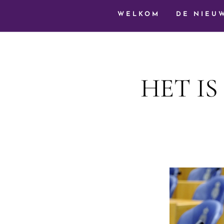
WELKOM
DE NIEU
HET I