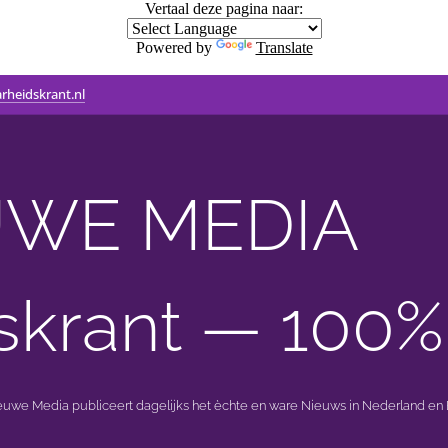
Vertaal deze pagina naar:
Powered by
Translate
rheidskrant.nl
WE MEDIA 🟣 
skrant — 100%
ieuwe Media publiceert dagelijks het èchte en ware Nieuws in Nederland en B