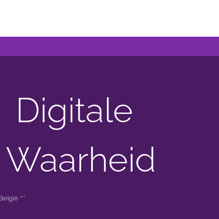
Digitale
 Waarheid
elgië ***