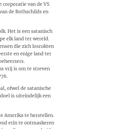
de corporatie van de VS
 van de Rothschilds en
lk. Het is een satanisch
e elk land ter wereld.
ensen die zich losrukten
eerste en enige land ter
beheersers.
 vrij is om te streven
776.
l, ofwel de satanische
oel is uiteindelijk een
je Amerika te herstellen.
ond erin te ontmaskeren