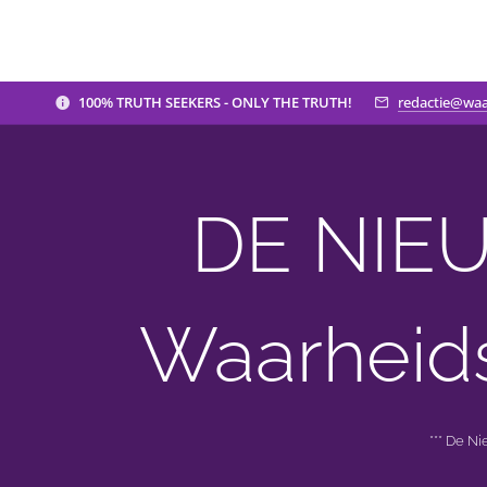
100% TRUTH SEEKERS - ONLY THE TRUTH!
redactie@waa
DE NIEU
Waarheid
*** De N