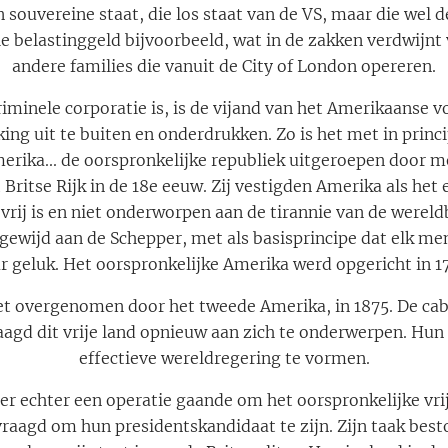
n souvereine staat, die los staat van de VS, maar die wel 
lle belastinggeld bijvoorbeeld, wat in de zakken verdwijnt
andere families die vanuit de City of London opereren.
iminele corporatie is, is de vijand van het Amerikaanse vo
ng uit te buiten en onderdrukken. Zo is het met in princip
erika... de oorspronkelijke republiek uitgeroepen door m
 Britse Rijk in de 18e eeuw. Zij vestigden Amerika als het 
 vrij is en niet onderworpen aan de tirannie van de wereld
ewijd aan de Schepper, met als basisprincipe dat elk mens
r geluk. Het oorspronkelijke Amerika werd opgericht in 1
et overgenomen door het tweede Amerika, in 1875. De caba
laagd dit vrije land opnieuw aan zich te onderwerpen. Hun d
effectieve wereldregering te vormen.
s er echter een operatie gaande om het oorspronkelijke vri
aagd om hun presidentskandidaat te zijn. Zijn taak best