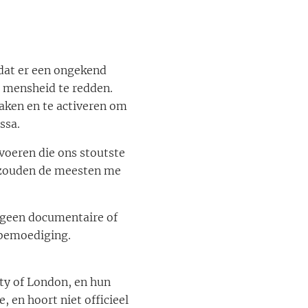
) dat er een ongekend
e mensheid te redden.
maken en te activeren om
ssa.
tvoeren die ons stoutste
, zouden de meesten me
s geen documentaire of
 bemoediging.
ty of London, en hun
, en hoort niet officieel