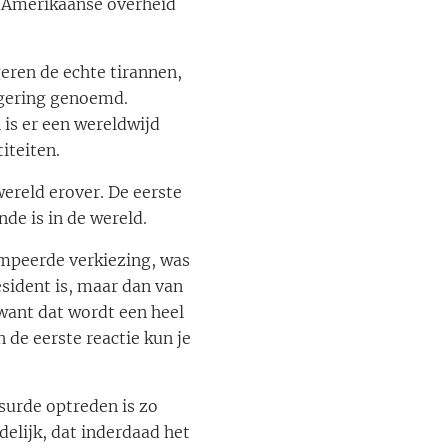
de Amerikaanse overheid
ren de echte tirannen,
egering genoemd.
is er een wereldwijd
iteiten.
ereld erover. De eerste
de is in de wereld.
mpeerde verkiezing, was
esident is, maar dan van
want dat wordt een heel
 de eerste reactie kun je
surde optreden is zo
elijk, dat inderdaad het