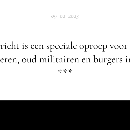
09-02-2023
icht is een speciale oproep voor 
oeren, oud militairen en burgers 
***