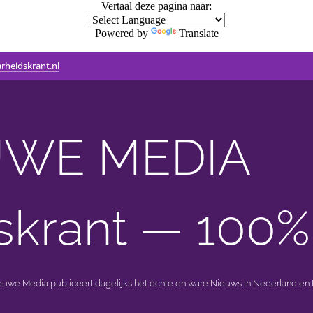
Vertaal deze pagina naar:
Powered by
Translate
rheidskrant.nl
WE MEDIA 🟣 
skrant — 100%
ieuwe Media publiceert dagelijks het èchte en ware Nieuws in Nederland en B