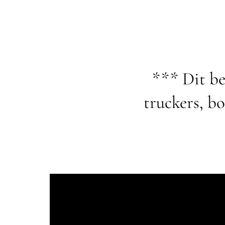
*** Dit ber
truckers, b