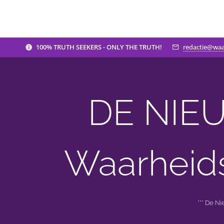
100% TRUTH SEEKERS - ONLY THE TRUTH!
redactie@waa
DE NIEU
Waarheid
*** De N