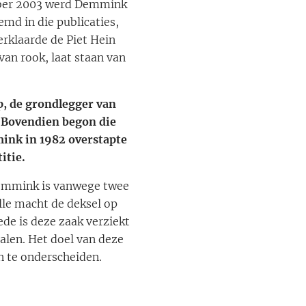
tober 2003 werd Demmink
md in die publicaties,
rklaarde de Piet Hein
an rook, laat staan van
p, de grondlegger van
. Bovendien begon die
mmink in 1982 overstapte
itie.
-Demmink is vanwege twee
alle macht de deksel op
de is deze zaak verziekt
halen. Het doel van deze
n te onderscheiden.