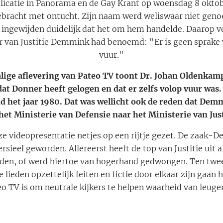
ublicatie in Panorama en de Gay Krant op woensdag 8 ok
bracht met ontucht. Zijn naam werd weliswaar niet genoe
 ingewijden duidelijk dat het om hem handelde. Daarop ve
er van Justitie Demmink had benoemd: "Er is geen sprake v
vuur."
lige aflevering van Pateo TV toont Dr. Johan Oldenkam
dat Donner heeft gelogen en dat er zelfs volop vuur was
ond het jaar 1980. Dat was wellicht ook de reden dat De
het Ministerie van Defensie naar het Ministerie van Just
eze videopresentatie netjes op een rijtje gezet. De zaak
sieel geworden. Allereerst heeft de top van Justitie uit 
den, of werd hiertoe van hogerhand gedwongen. Ten twee
 lieden opzettelijk feiten en fictie door elkaar zijn gaan 
eo TV is om neutrale kijkers te helpen waarheid van leuge