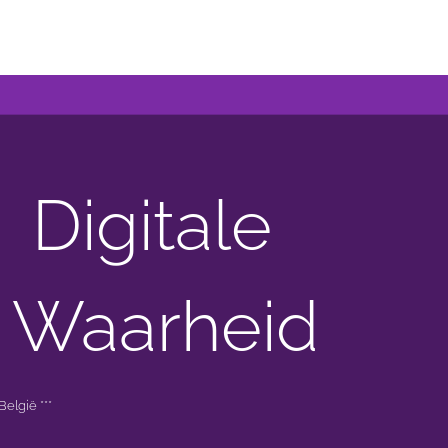
Digitale
 Waarheid
elgië ***