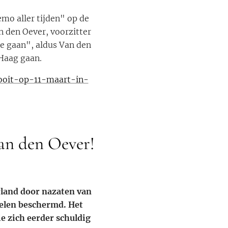
mo aller tijden" op de
 den Oever, voorzitter
e gaan", aldus Van den
 Haag gaan.
ooit-op-11-maart-in-
an den Oever!
erland door nazaten van
ielen beschermd. Het
e zich eerder schuldig