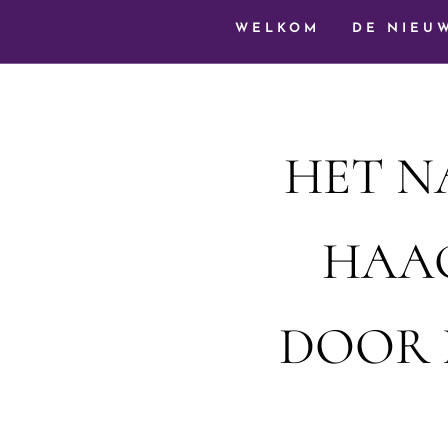
WELKOM
DE NIEU
HET N
HAA
DOOR 