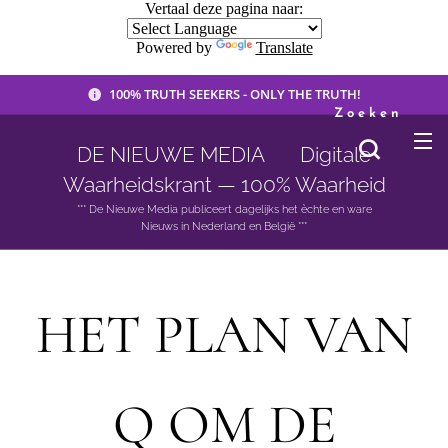
Vertaal deze pagina naar:
Powered by
Translate
100% TRUTH SEEKERS - ONLY THE TRUTH!
Zoeken
DE NIEUWE MEDIA 🟣 Digitale
Waarheidskrant — 100% Waarheid
*** De Nieuwe Media publiceert dagelijks het èchte en ware
Nieuws in Nederland en België ***
HET PLAN VAN
Q OM DE