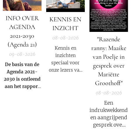
INFO OVER
KENNIS EN
AGENDA
INZICHT
2021-2030
08-08-2026
"Razende
(Agenda 21)
ranny: Maaike
Kennis en
09-08-2026
inzichten
van Poelje in
speciaal voor
gesprek over
De basis van de
onze lezers van
Agenda 2021-
Mariëtte
De Nieuwe Media
2030 is ontleend
Groothoff"
en reizigers die
aan het rapport
geïnteresseerd
08-08-2026
van de
club van
zijn in alternatief
Rome
uit 1972.
Een
nieuws, dossiers,
indrukwekkend
bewustwording,
en aangrijpend
spiritualiteit en
gesprek over
onafhankelijke