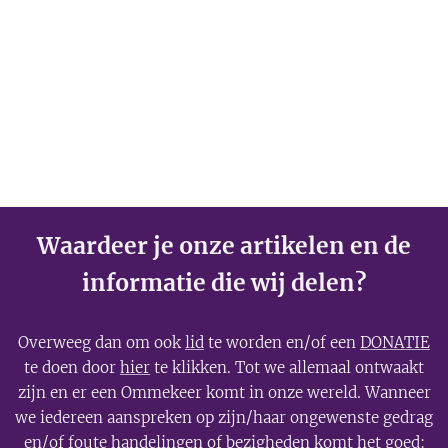
het verhaal van
berichtgeving.
Mariëtte
Groothoff.
Waardeer je onze artikelen en de
informatie die wij delen?
Overweeg dan om ook
lid
te worden en/of een
DONATIE
te doen door
hier
te klikken. Tot we allemaal ontwaakt
zijn en er een Ommekeer komt in onze wereld. Wanneer
we iedereen aanspreken op zijn/haar ongewenste gedrag
en/of foute handelingen of bezigheden komt het goed: