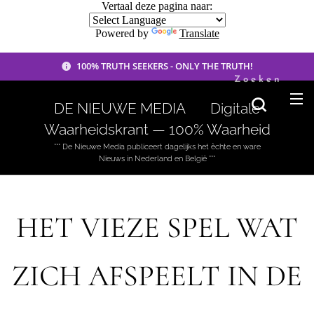
Vertaal deze pagina naar:
Powered by
Translate
100% TRUTH SEEKERS - ONLY THE TRUTH!
Zoeken
DE NIEUWE MEDIA 🟣 Digitale
Waarheidskrant — 100% Waarheid
*** De Nieuwe Media publiceert dagelijks het èchte en ware
Nieuws in Nederland en België ***
HET VIEZE SPEL WAT
ZICH AFSPEELT IN DE