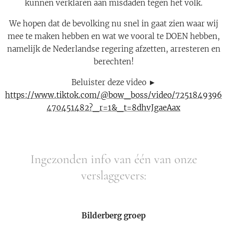
kunnen verklaren aan misdaden tegen het volk.
We hopen dat de bevolking nu snel in gaat zien waar wij
mee te maken hebben en wat we vooral te DOEN hebben,
namelijk de Nederlandse regering afzetten, arresteren en
berechten!
Beluister deze video ►
https://www.tiktok.com/@bow_boss/video/7251849396
470451482?_r=1&_t=8dhvJgaeAax
Ingezonden info van één van onze
verslaggevers:
Bilderberg groep