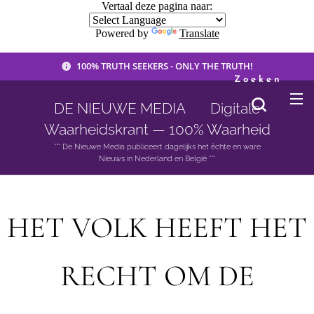
Vertaal deze pagina naar:
Powered by
Translate
100% TRUTH SEEKERS - ONLY THE TRUTH!
Zoeken
DE NIEUWE MEDIA 🟣 Digitale
Waarheidskrant — 100% Waarheid
*** De Nieuwe Media publiceert dagelijks het èchte en ware
Nieuws in Nederland en België ***
HET VOLK HEEFT HET
RECHT OM DE