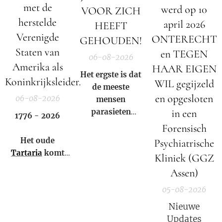
met de
werd op 10
VOOR ZICH
herstelde
april 2026
HEEFT
Verenigde
ONTERECHT
GEHOUDEN!
Staten van
en TEGEN
06-08-2026
Amerika als
HAAR EIGEN
Het ergste is dat
Koninkrijksleider.
WIL gegijzeld
de meeste
en opgesloten
06-08-2026
mensen
parasieten
in een
1776 - 2026
hebben – en het
Forensisch
niet eens weten.
Het oude
Psychiatrische
Tartaria
komt
Kliniek (GGZ
weer tot leven!
Assen)
05-08-2026
Nieuwe
Updates