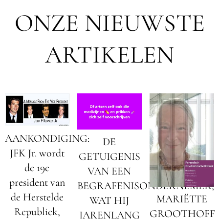
ONZE NIEUWSTE
ARTIKELEN
AANKONDIGING:
DE
JFK Jr. wordt
GETUIGENIS
de 19e
VAN EEN
president van
BEGRAFENISONDERNEMER;
de Herstelde
MARIËTTE
WAT HIJ
Republiek,
GROOTHOFF
JARENLANG