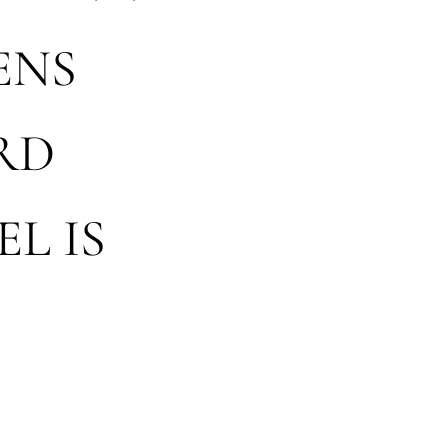
ENS
RD
L IS