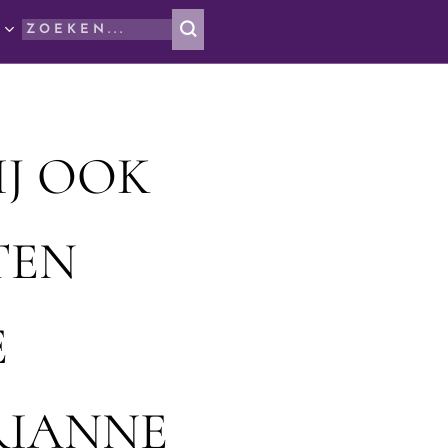
IJ OOK
TEN
E
RIANNE