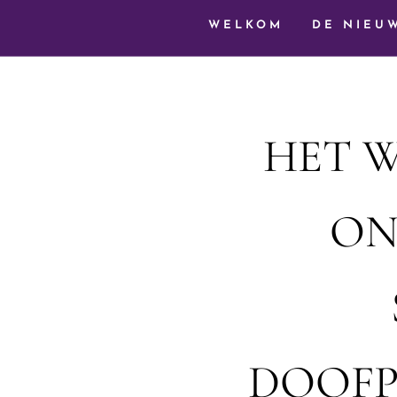
WELKOM
DE NIEU
HET W
ON
DOOFP