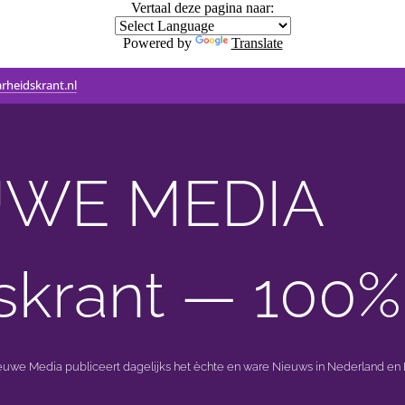
Vertaal deze pagina naar:
Powered by
Translate
rheidskrant.nl
WE MEDIA 🟣 
skrant — 100%
ieuwe Media publiceert dagelijks het èchte en ware Nieuws in Nederland en B