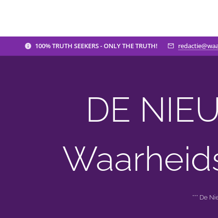
100% TRUTH SEEKERS - ONLY THE TRUTH!
redactie@waa
DE NIEU
Waarheid
*** De N