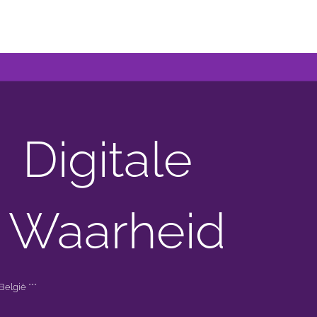
Digitale
 Waarheid
elgië ***