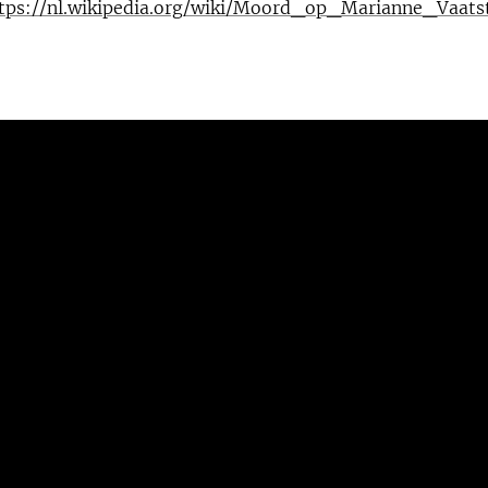
tps://nl.wikipedia.org/wiki/Moord_op_Marianne_Vaats