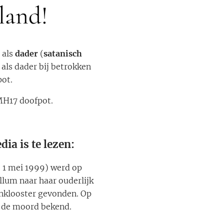
land!
 als
dader
(
satanisch
 als dader bij betrokken
pot.
MH17 doofpot.
ia is te lezen:
 1 mei 1999) werd op
llum naar haar ouderlijk
enklooster gevonden. Op
j de moord bekend.