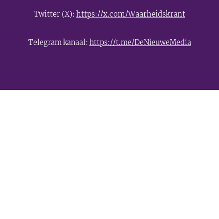
Twitter (X):
https://x.com/Waarheidskrant
Telegram kanaal:
https://t.me/DeNieuweMedia
- Advertentie -