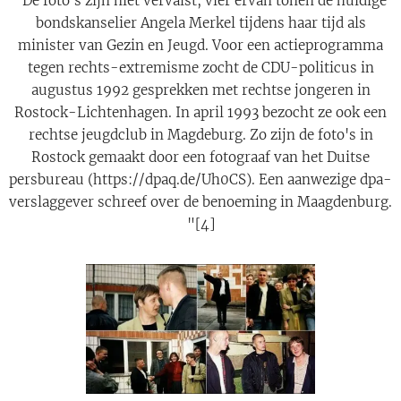
"De foto's zijn niet vervalst, vier ervan tonen de huidige
bondskanselier Angela Merkel tijdens haar tijd als
minister van Gezin en Jeugd. Voor een actieprogramma
tegen rechts-extremisme zocht de CDU-politicus in
augustus 1992 gesprekken met rechtse jongeren in
Rostock-Lichtenhagen. In april 1993 bezocht ze ook een
rechtse jeugdclub in Magdeburg. Zo zijn de foto's in
Rostock gemaakt door een fotograaf van het Duitse
persbureau (https://dpaq.de/Uh0CS). Een aanwezige dpa-
verslaggever schreef over de benoeming in Maagdenburg.
"[4]