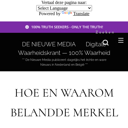
Vertaal deze pagina naar:
Powered by
Translate
100% TRUTH SEEKERS - ONLY THE TRUTH!
Zoeken
DE NIEUWE MEDIA 🟣 Digitale
Waarheidskrant — 100% Waarheid
*** De Nieuwe Media publiceert dagelijks het èchte en ware
Nieuws in Nederland en België ***
HOE EN WAAROM
BELANDDE MERKEL