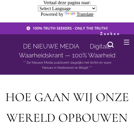
Vertaal deze pagina naar:
Powered by
Translate
100% TRUTH SEEKERS - ONLY THE TRUTH!
Zoeken
DE NIEUWE MEDIA 🟣 Digitale
Waarheidskrant — 100% Waarheid
*** De Nieuwe Media publiceert dagelijks het èchte en ware
Nieuws in Nederland en België ***
HOE GAAN WIJ ONZE
WERELD OPBOUWEN