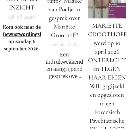
ranny: Maaike
INZICHT
van Poelje in
gesprek over
08-08-2026
MARIËTTE
Mariëtte
Kom ook naar de
GROOTHOFF
Groothoff"
Bewustwordingsbeurs
op zondag 6
werd op 10
08-08-2026
september 2026.
april 2026
Een
ONTERECHT
indrukwekkend
en TEGEN
en aangrijpend
gesprek over
HAAR EIGEN
het verhaal van
WIL gegijzeld
Mariëtte
en opgesloten
Groothoff.
in een
Forensisch
Psychiatrische