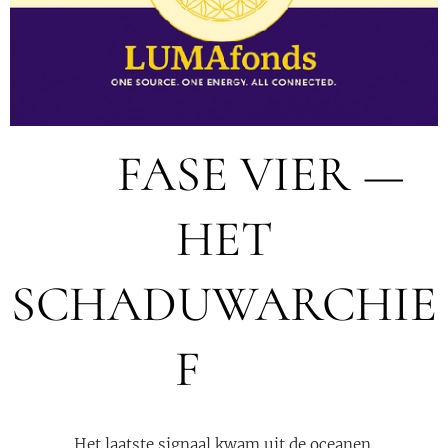
🚨 FASE VIER —
HET
SCHADUWARCHIE
F 🚨
Het laatste signaal kwam uit de oceanen.