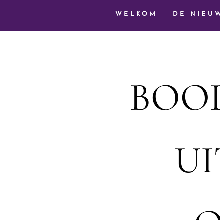
WELKOM
DE NIEU
BOO
U