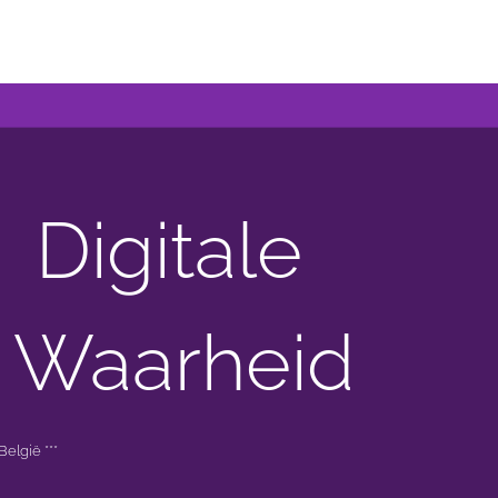
Digitale
 Waarheid
elgië ***