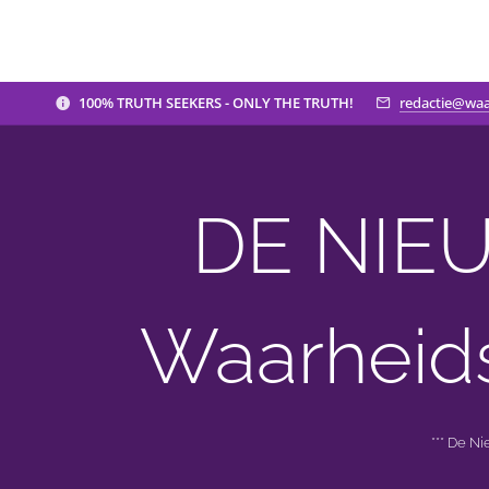
100% TRUTH SEEKERS - ONLY THE TRUTH!
redactie@waa
DE NIEU
Waarheid
*** De N