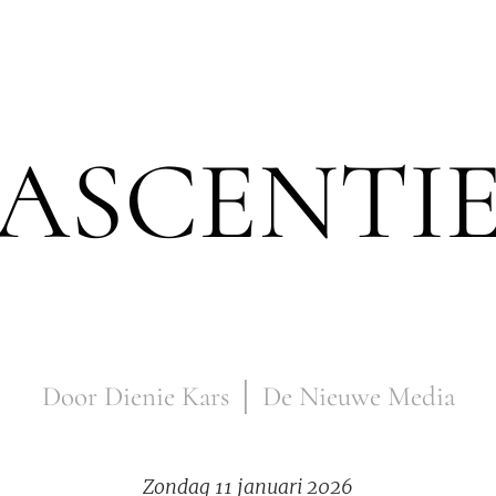
ASCENTI
Door Dienie Kars │ De Nieuwe Media
Zondag 11 januari 2026