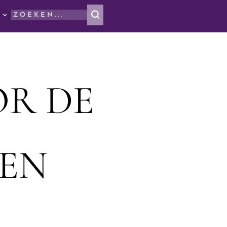
R DE
EN