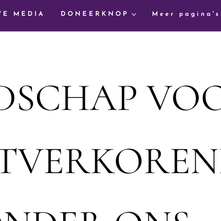
WE MEDIA
DONEERKNOP
Meer pagina's
DSCHAP VOO
ITVERKOREN