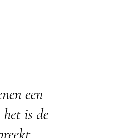
🩷
enen een
 het is de
reekt.