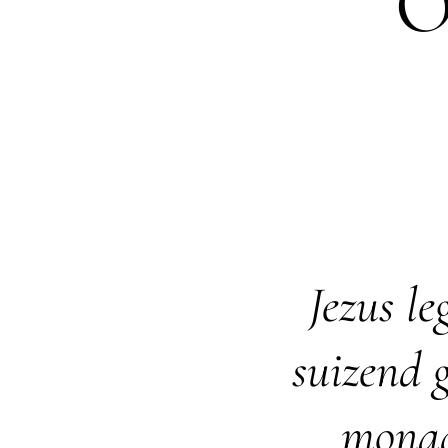
O
Jezus l
suizend g
monad