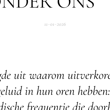
NDER ONS 
11-01-2026
egde uit waarom uitverkor
eluid in hun oren hebben:
ische frequentie die doorb