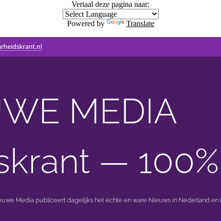
Vertaal deze pagina naar:
Powered by
Translate
rheidskrant.nl
WE MEDIA 🟣 
skrant — 100%
ieuwe Media publiceert dagelijks het èchte en ware Nieuws in Nederland en B