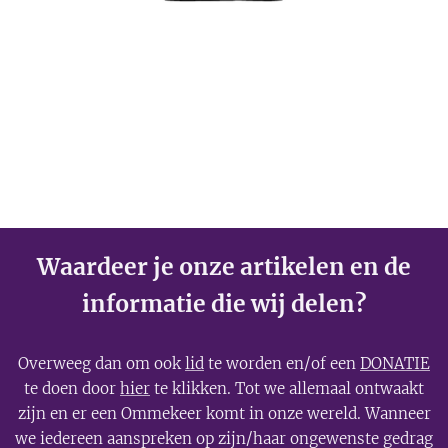
Waardeer je onze artikelen en de
informatie die wij delen?
Overweeg dan om ook
lid
te worden en/of een
DONATIE
te doen door
hier
te klikken. Tot we allemaal ontwaakt
zijn en er een Ommekeer komt in onze wereld. Wanneer
we iedereen aanspreken op zijn/haar ongewenste gedrag