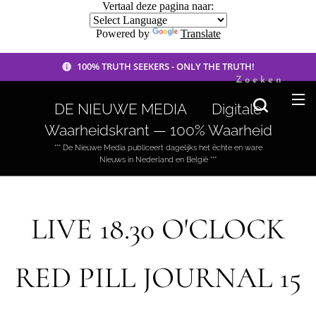
Vertaal deze pagina naar:
Powered by
Translate
100% TRUTH SEEKERS - ONLY THE TRUTH!
Zoeken
DE NIEUWE MEDIA 🟣 Digitale
Waarheidskrant — 100% Waarheid
*** De Nieuwe Media publiceert dagelijks het èchte en ware
Nieuws in Nederland en België ***
LIVE 18.30 O'CLOCK
RED PILL JOURNAL 15