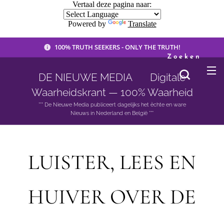
Vertaal deze pagina naar:
Powered by
Translate
100% TRUTH SEEKERS - ONLY THE TRUTH!
Zoeken
DE NIEUWE MEDIA 🟣 Digitale
Waarheidskrant — 100% Waarheid
*** De Nieuwe Media publiceert dagelijks het èchte en ware
Nieuws in Nederland en België ***
LUISTER, LEES EN
HUIVER OVER DE