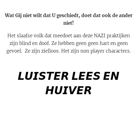
Wat Gij niet wilt dat U geschiedt, doet dat ook de ander
niet!
Het slaafse volk dat meedoet aan deze NAZI praktijken
zijn blind en doof. Ze hebben geen geen hart en geen
gevoel. Ze zijn zielloos. Het zijn non player characters.
𝙇𝙐𝙄𝙎𝙏𝙀𝙍 𝙇𝙀𝙀𝙎 𝙀𝙉
𝙃𝙐𝙄𝙑𝙀𝙍
💥💥💥💥💥💥💥💥💥
💥💥💥