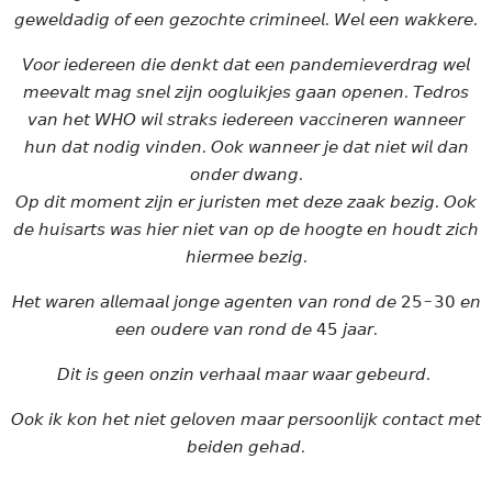
𝘨𝘦𝘸𝘦𝘭𝘥𝘢𝘥𝘪𝘨 𝘰𝘧 𝘦𝘦𝘯 𝘨𝘦𝘻𝘰𝘤𝘩𝘵𝘦 𝘤𝘳𝘪𝘮𝘪𝘯𝘦𝘦𝘭. 𝘞𝘦𝘭 𝘦𝘦𝘯 𝘸𝘢𝘬𝘬𝘦𝘳𝘦.
𝘝𝘰𝘰𝘳 𝘪𝘦𝘥𝘦𝘳𝘦𝘦𝘯 𝘥𝘪𝘦 𝘥𝘦𝘯𝘬𝘵 𝘥𝘢𝘵 𝘦𝘦𝘯 𝘱𝘢𝘯𝘥𝘦𝘮𝘪𝘦𝘷𝘦𝘳𝘥𝘳𝘢𝘨 𝘸𝘦𝘭
𝘮𝘦𝘦𝘷𝘢𝘭𝘵 𝘮𝘢𝘨 𝘴𝘯𝘦𝘭 𝘻𝘪𝘫𝘯 𝘰𝘰𝘨𝘭𝘶𝘪𝘬𝘫𝘦𝘴 𝘨𝘢𝘢𝘯 𝘰𝘱𝘦𝘯𝘦𝘯. 𝘛𝘦𝘥𝘳𝘰𝘴
𝘷𝘢𝘯 𝘩𝘦𝘵 𝘞𝘏𝘖 𝘸𝘪𝘭 𝘴𝘵𝘳𝘢𝘬𝘴 𝘪𝘦𝘥𝘦𝘳𝘦𝘦𝘯 𝘷𝘢𝘤𝘤𝘪𝘯𝘦𝘳𝘦𝘯 𝘸𝘢𝘯𝘯𝘦𝘦𝘳
𝘩𝘶𝘯 𝘥𝘢𝘵 𝘯𝘰𝘥𝘪𝘨 𝘷𝘪𝘯𝘥𝘦𝘯. 𝘖𝘰𝘬 𝘸𝘢𝘯𝘯𝘦𝘦𝘳 𝘫𝘦 𝘥𝘢𝘵 𝘯𝘪𝘦𝘵 𝘸𝘪𝘭 𝘥𝘢𝘯
𝘰𝘯𝘥𝘦𝘳 𝘥𝘸𝘢𝘯𝘨.
𝘖𝘱 𝘥𝘪𝘵 𝘮𝘰𝘮𝘦𝘯𝘵 𝘻𝘪𝘫𝘯 𝘦𝘳 𝘫𝘶𝘳𝘪𝘴𝘵𝘦𝘯 𝘮𝘦𝘵 𝘥𝘦𝘻𝘦 𝘻𝘢𝘢𝘬 𝘣𝘦𝘻𝘪𝘨. 𝘖𝘰𝘬
𝘥𝘦 𝘩𝘶𝘪𝘴𝘢𝘳𝘵𝘴 𝘸𝘢𝘴 𝘩𝘪𝘦𝘳 𝘯𝘪𝘦𝘵 𝘷𝘢𝘯 𝘰𝘱 𝘥𝘦 𝘩𝘰𝘰𝘨𝘵𝘦 𝘦𝘯 𝘩𝘰𝘶𝘥𝘵 𝘻𝘪𝘤𝘩
𝘩𝘪𝘦𝘳𝘮𝘦𝘦 𝘣𝘦𝘻𝘪𝘨.
𝘏𝘦𝘵 𝘸𝘢𝘳𝘦𝘯 𝘢𝘭𝘭𝘦𝘮𝘢𝘢𝘭 𝘫𝘰𝘯𝘨𝘦 𝘢𝘨𝘦𝘯𝘵𝘦𝘯 𝘷𝘢𝘯 𝘳𝘰𝘯𝘥 𝘥𝘦 𝟤𝟧-𝟥𝟢 𝘦𝘯
𝘦𝘦𝘯 𝘰𝘶𝘥𝘦𝘳𝘦 𝘷𝘢𝘯 𝘳𝘰𝘯𝘥 𝘥𝘦 𝟦𝟧 𝘫𝘢𝘢𝘳.
𝘋𝘪𝘵 𝘪𝘴 𝘨𝘦𝘦𝘯 𝘰𝘯𝘻𝘪𝘯 𝘷𝘦𝘳𝘩𝘢𝘢𝘭 𝘮𝘢𝘢𝘳 𝘸𝘢𝘢𝘳 𝘨𝘦𝘣𝘦𝘶𝘳𝘥.
𝘖𝘰𝘬 𝘪𝘬 𝘬𝘰𝘯 𝘩𝘦𝘵 𝘯𝘪𝘦𝘵 𝘨𝘦𝘭𝘰𝘷𝘦𝘯 𝘮𝘢𝘢𝘳 𝘱𝘦𝘳𝘴𝘰𝘰𝘯𝘭𝘪𝘫𝘬 𝘤𝘰𝘯𝘵𝘢𝘤𝘵 𝘮𝘦𝘵
𝘣𝘦𝘪𝘥𝘦𝘯 𝘨𝘦𝘩𝘢𝘥.