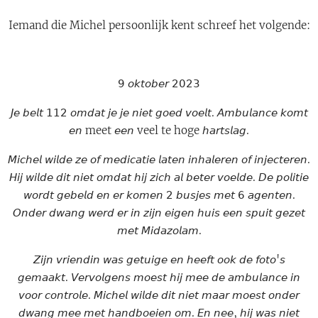
Iemand die Michel persoonlijk kent schreef het volgende:
𝟫 𝘰𝘬𝘵𝘰𝘣𝘦𝘳 𝟤𝟢𝟤𝟥
𝘑𝘦 𝘣𝘦𝘭𝘵 𝟣𝟣𝟤 𝘰𝘮𝘥𝘢𝘵 𝘫𝘦 𝘫𝘦 𝘯𝘪𝘦𝘵 𝘨𝘰𝘦𝘥 𝘷𝘰𝘦𝘭𝘵. 𝘈𝘮𝘣𝘶𝘭𝘢𝘯𝘤𝘦 𝘬𝘰𝘮𝘵
𝘦𝘯 meet 𝘦𝘦𝘯 veel te hoge 𝘩𝘢𝘳𝘵𝘴𝘭𝘢𝘨.
𝘔𝘪𝘤𝘩𝘦𝘭 𝘸𝘪𝘭𝘥𝘦 𝘻𝘦 𝘰𝘧 𝘮𝘦𝘥𝘪𝘤𝘢𝘵𝘪𝘦 𝘭𝘢𝘵𝘦𝘯 𝘪𝘯𝘩𝘢𝘭𝘦𝘳𝘦𝘯 𝘰𝘧 𝘪𝘯𝘫𝘦𝘤𝘵𝘦𝘳𝘦𝘯.
𝘏𝘪𝘫 𝘸𝘪𝘭𝘥𝘦 𝘥𝘪𝘵 𝘯𝘪𝘦𝘵 𝘰𝘮𝘥𝘢𝘵 𝘩𝘪𝘫 𝘻𝘪𝘤𝘩 𝘢𝘭 𝘣𝘦𝘵𝘦𝘳 𝘷𝘰𝘦𝘭𝘥𝘦. 𝘋𝘦 𝘱𝘰𝘭𝘪𝘵𝘪𝘦
𝘸𝘰𝘳𝘥𝘵 𝘨𝘦𝘣𝘦𝘭𝘥 𝘦𝘯 𝘦𝘳 𝘬𝘰𝘮𝘦𝘯 𝟤 𝘣𝘶𝘴𝘫𝘦𝘴 𝘮𝘦𝘵 𝟨 𝘢𝘨𝘦𝘯𝘵𝘦𝘯.
𝘖𝘯𝘥𝘦𝘳 𝘥𝘸𝘢𝘯𝘨 𝘸𝘦𝘳𝘥 𝘦𝘳 𝘪𝘯 𝘻𝘪𝘫𝘯 𝘦𝘪𝘨𝘦𝘯 𝘩𝘶𝘪𝘴 𝘦𝘦𝘯 𝘴𝘱𝘶𝘪𝘵 𝘨𝘦𝘻𝘦𝘵
𝘮𝘦𝘵 𝘔𝘪𝘥𝘢𝘻𝘰𝘭𝘢𝘮.
𝘡𝘪𝘫𝘯 𝘷𝘳𝘪𝘦𝘯𝘥𝘪𝘯 𝘸𝘢𝘴 𝘨𝘦𝘵𝘶𝘪𝘨𝘦 𝘦𝘯 𝘩𝘦𝘦𝘧𝘵 𝘰𝘰𝘬 𝘥𝘦 𝘧𝘰𝘵𝘰'𝘴
𝘨𝘦𝘮𝘢𝘢𝘬𝘵. 𝘝𝘦𝘳𝘷𝘰𝘭𝘨𝘦𝘯𝘴 𝘮𝘰𝘦𝘴𝘵 𝘩𝘪𝘫 𝘮𝘦𝘦 𝘥𝘦 𝘢𝘮𝘣𝘶𝘭𝘢𝘯𝘤𝘦 𝘪𝘯
𝘷𝘰𝘰𝘳 𝘤𝘰𝘯𝘵𝘳𝘰𝘭𝘦. 𝘔𝘪𝘤𝘩𝘦𝘭 𝘸𝘪𝘭𝘥𝘦 𝘥𝘪𝘵 𝘯𝘪𝘦𝘵 𝘮𝘢𝘢𝘳 𝘮𝘰𝘦𝘴𝘵 𝘰𝘯𝘥𝘦𝘳
𝘥𝘸𝘢𝘯𝘨 𝘮𝘦𝘦 𝘮𝘦𝘵 𝘩𝘢𝘯𝘥𝘣𝘰𝘦𝘪𝘦𝘯 𝘰𝘮. 𝘌𝘯 𝘯𝘦𝘦, 𝘩𝘪𝘫 𝘸𝘢𝘴 𝘯𝘪𝘦𝘵